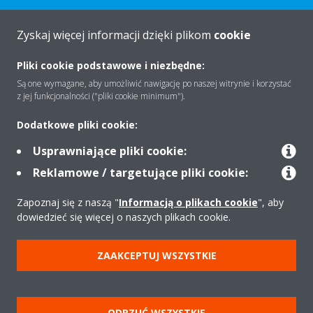
Zyskaj więcej informacji dzięki plikom
cookie
O firmie
Pliki cookie podstawowe i niezbędne:
Są one wymagane, aby umożliwić nawigację po naszej witrynie i korzystać
Rozwiązania
z jej funkcjonalności ("pliki cookie minimum").
Dodatkowe pliki cookie:
Kontakt
Usprawniające pliki cookie:
Reklamowe / targetujące pliki cookie:
Produkty
Zapoznaj się z naszą "
Informacją o plikach cookie
", aby
dowiedzieć się więcej o naszych plikach cookie.
Copyright © Daikin
ZAAKCEPTUJ WSZYSTKIE
Zastrzeżenia prawne
Cookies
Polityka Ochrony Danych
Etyka korporacyjna
Strategia podatkowa
Pompy ciepła
ODRZUĆ WSZYSTKIE