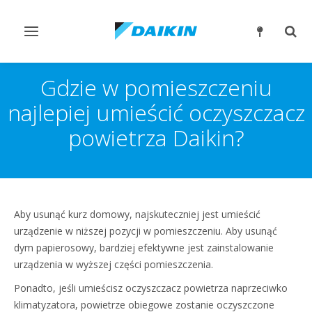
Przełącz
Prze
nawigację
wysz
Gdzie w pomieszczeniu
najlepiej umieścić oczyszczacz
powietrza Daikin?
Aby usunąć kurz domowy, najskuteczniej jest umieścić
urządzenie w niższej pozycji w pomieszczeniu. Aby usunąć
dym papierosowy, bardziej efektywne jest zainstalowanie
urządzenia w wyższej części pomieszczenia.
Ponadto, jeśli umieścisz oczyszczacz powietrza naprzeciwko
klimatyzatora, powietrze obiegowe zostanie oczyszczone