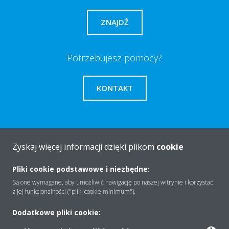
ZNAJDŹ
Potrzebujesz pomocy?
KONTAKT
Zyskaj więcej informacji dzięki plikom
cookie
O firmie
Pliki cookie podstawowe i niezbędne:
Są one wymagane, aby umożliwić nawigację po naszej witrynie i korzystać
Rozwiązania
z jej funkcjonalności ("pliki cookie minimum").
Dodatkowe pliki cookie:
Kontakt