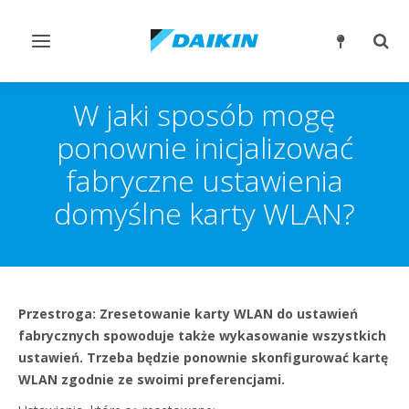
Przełącz
Prze
nawigację
wysz
W jaki sposób mogę
ponownie inicjalizować
fabryczne ustawienia
domyślne karty WLAN?
Przestroga: Zresetowanie karty WLAN do ustawień
fabrycznych spowoduje także wykasowanie wszystkich
ustawień. Trzeba będzie ponownie skonfigurować kartę
WLAN zgodnie ze swoimi preferencjami.