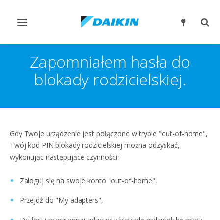
Przełącz
Prze
nawigację
wysz
Zapomniałem hasła do
blokady rodzicielskiej.
Gdy Twoje urządzenie jest połączone w trybie "out-of-home",
Twój kod PIN blokady rodzicielskiej można odzyskać,
wykonując następujące czynności:
Zaloguj się na swoje konto "out-of-home",
Przejdź do "My adapters",
Dotknij i przytrzymaj adapter z blokadą rodzicielską przez