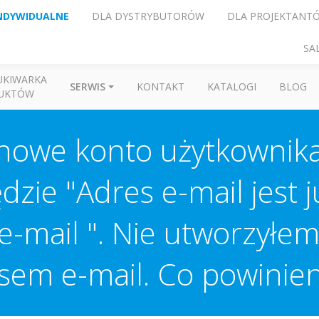
NDYWIDUALNE
DLA DYSTRYBUTORÓW
DLA PROJEKTANT
SA
UKIWARKA
SERWIS
KONTAKT
KATALOGI
BLOG
UKTÓW
owe konto użytkownika,
zie "Adres e-mail jest j
e-mail ". Nie utworzyłem
em e-mail. Co powinie