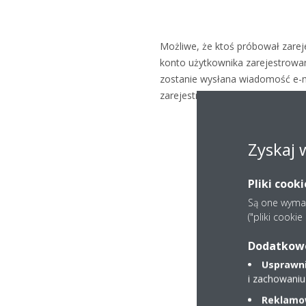
Możliwe, że ktoś próbował zare
konto użytkownika zarejestrowan
zostanie wysłana wiadomość e-ma
zarejestrowanego na Twój adres 
Zyskaj 
Pliki cook
Są one wymaga
("pliki cooki
Dodatkowe 
Usprawnia
i zachowaniu
Reklamow