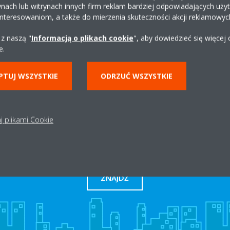
ynach lub witrynach innych firm reklam bardziej odpowiadających uż
interesowaniom, a także do mierzenia skuteczności akcji reklamowyc
 z naszą "
Informacją o plikach cookie
", aby dowiedzieć się więcej
kownika za pośrednictwem aplikacji przed użyciem konta użytkownika
e.
klienta). Usunięcie konta użytkownika można wykonać logując się do
o użytkownika. Konieczne będzie ponowne zarejestrowanie konta po 
PTUJ WSZYSTKIE
ODRZUĆ WSZYSTKIE
j plikami Cookie
Dystrybutor w okolicy
ZNAJDŹ