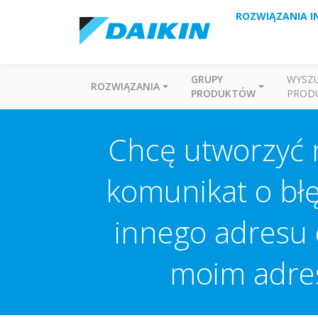
ROZWIĄZANIA I
GRUPY
WYSZ
ROZWIĄZANIA
PRODUKTÓW
PROD
Chcę utworzyć n
komunikat o błęd
innego adresu 
moim adres