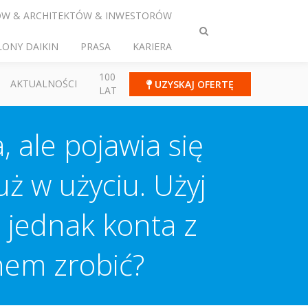
ÓW & ARCHITEKTÓW & INWESTORÓW
Przełącz
LONY DAIKIN
PRASA
KARIERA
wyszukiwanie
100
AKTUALNOŚCI
UZYSKAJ OFERTĘ
LAT
 ale pojawia się
uż w użyciu. Użyj
 jednak konta z
nem zrobić?