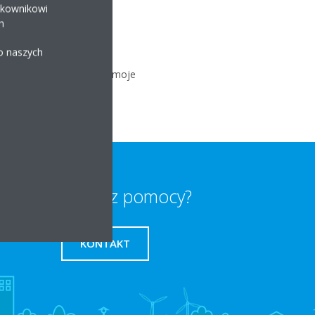
ytkownikowi
h
 o naszych
 (może to oznaczać, że
 aplikacji i wybierając "moje
wykonaniu tej czynności.
Potrzebujesz pomocy?
KONTAKT