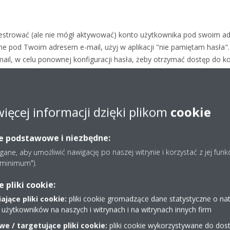
jestrować (ale nie mógł aktywować) konto użytkownika pod swoim ad
e pod Twoim adresem e-mail, użyj w aplikacji "nie pamiętam hasła".
il, w celu ponownej konfiguracji hasła, żeby otrzymać dostęp do k
e-mail.
więcej informacji dzięki plikom
cookie
ie podstawowe i niezbędne:
ne, aby umożliwić nawigację po naszej witrynie i korzystać z jej funk
e minimum").
pliki cookie:
jące pliki cookie:
pliki cookie gromadzące dane statystyczne o na
 użytkowników na naszych i witrynach i na witrynach innych firm
e / targetujące pliki cookie:
pliki cookie wykorzystywane do dost