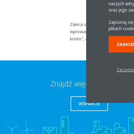
naszych witr
oraz jego za
Zapoznaj się
Zaleca się usunięcie konta użyt
plikach cooki
wprowadzono nieprawidłowe dane 
konto", a następnie usunąć kont
ZAAKCE
Zarządza
Znajdź więcej informacji
WSPARCIE