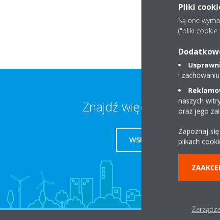
Pliki cook
Są one wymaga
("pliki cooki
Dodatkowe 
Usprawnia
i zachowaniu
Reklamow
naszych witr
Znajdź więcej informacji
oraz jego za
Zapoznaj się
WSPARCIE
plikach cooki
ZAAKCE
Zarządza