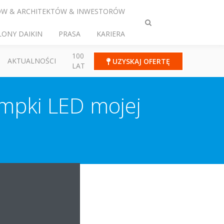
ÓW & ARCHITEKTÓW & INWESTORÓW
Przełącz
LONY DAIKIN
PRASA
KARIERA
wyszukiwanie
100
AKTUALNOŚCI
UZYSKAJ OFERTĘ
LAT
mpki LED mojej