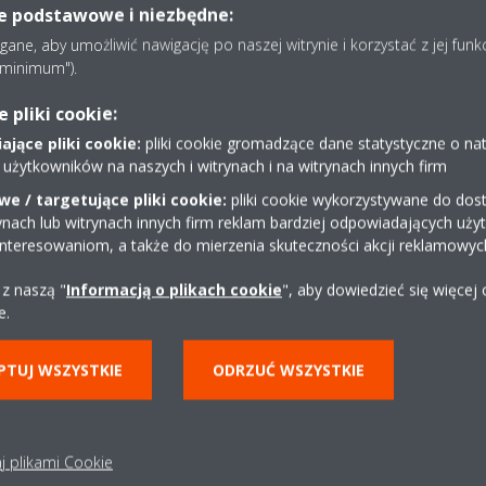
ie podstawowe i niezbędne:
ne, aby umożliwić nawigację po naszej witrynie i korzystać z jej funk
e minimum").
pliki cookie:
jące pliki cookie:
pliki cookie gromadzące dane statystyczne o na
 użytkowników na naszych i witrynach i na witrynach innych firm
e / targetujące pliki cookie:
pliki cookie wykorzystywane do dost
ynach lub witrynach innych firm reklam bardziej odpowiadających uż
Dystrybutor w okolicy
interesowaniom, a także do mierzenia skuteczności akcji reklamowyc
 z naszą "
Informacją o plikach cookie
", aby dowiedzieć się więcej
ZNAJDŹ
e.
PTUJ WSZYSTKIE
ODRZUĆ WSZYSTKIE
j plikami Cookie