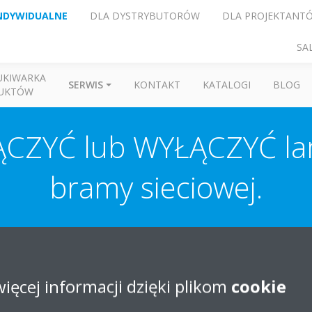
NDYWIDUALNE
DLA DYSTRYBUTORÓW
DLA PROJEKTANT
SA
UKIWARKA
SERWIS
KONTAKT
KATALOGI
BLOG
UKTÓW
CZYĆ lub WYŁĄCZYĆ la
bramy sieciowej.
ie można WYŁĄCZYĆ LUB WŁĄCZYĆ, ot tak.
więcej informacji dzięki plikom
cookie