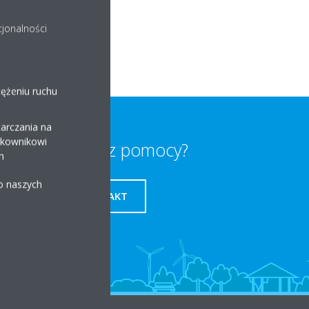
cjonalności
tężeniu ruchu
arczania na
ytkownikowi
Potrzebujesz pomocy?
h
 o naszych
KONTAKT