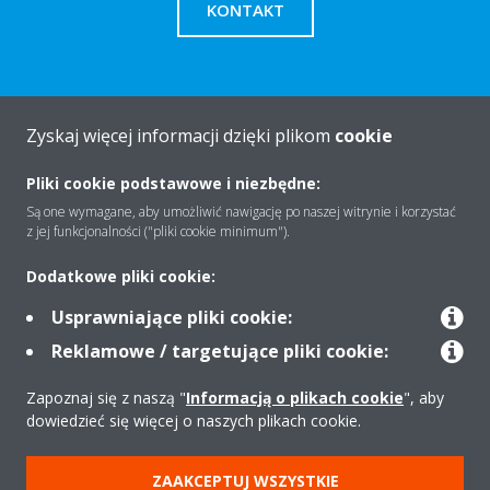
KONTAKT
Zyskaj więcej informacji dzięki plikom
cookie
O firmie
Pliki cookie podstawowe i niezbędne:
Są one wymagane, aby umożliwić nawigację po naszej witrynie i korzystać
Rozwiązania
z jej funkcjonalności ("pliki cookie minimum").
Dodatkowe pliki cookie:
Kontakt
Usprawniające pliki cookie:
Reklamowe / targetujące pliki cookie:
Produkty
Zapoznaj się z naszą "
Informacją o plikach cookie
", aby
dowiedzieć się więcej o naszych plikach cookie.
Copyright © Daikin
ZAAKCEPTUJ WSZYSTKIE