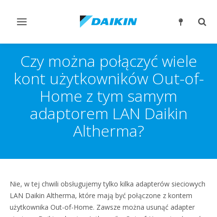
Przełącz
Prze
nawigację
wysz
Czy można połączyć wiele
kont użytkowników Out-of-
Home z tym samym
adaptorem LAN Daikin
Altherma?
Nie, w tej chwili obsługujemy tylko kilka adapterów sieciowych
LAN Daikin Altherma, które mają być połączone z kontem
użytkownika Out-of-Home. Zawsze można usunąć adapter