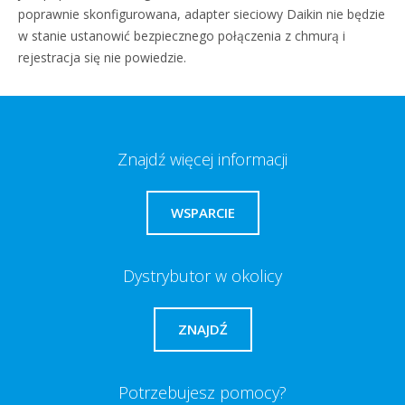
poprawnie skonfigurowana, adapter sieciowy Daikin nie będzie
w stanie ustanowić bezpiecznego połączenia z chmurą i
rejestracja się nie powiedzie.
Znajdź więcej informacji
WSPARCIE
Dystrybutor w okolicy
ZNAJDŹ
Potrzebujesz pomocy?