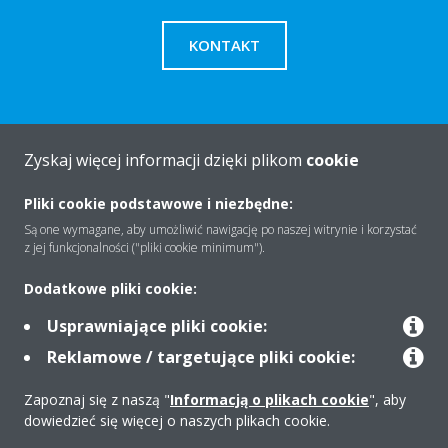
KONTAKT
Zyskaj więcej informacji dzięki plikom
cookie
O firmie
Pliki cookie podstawowe i niezbędne:
Są one wymagane, aby umożliwić nawigację po naszej witrynie i korzystać
Rozwiązania
z jej funkcjonalności ("pliki cookie minimum").
Dodatkowe pliki cookie:
Kontakt
Usprawniające pliki cookie:
Reklamowe / targetujące pliki cookie:
Produkty
Zapoznaj się z naszą "
Informacją o plikach cookie
", aby
dowiedzieć się więcej o naszych plikach cookie.