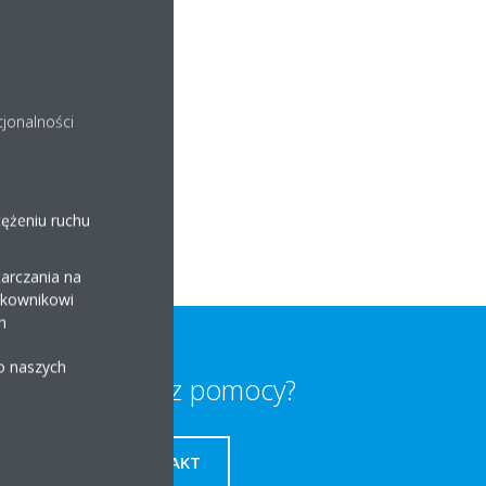
cjonalności
tężeniu ruchu
arczania na
ytkownikowi
h
 o naszych
Potrzebujesz pomocy?
KONTAKT