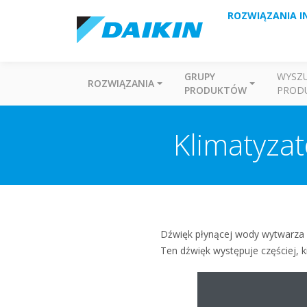
ROZWIĄZANIA I
GRUPY
WYSZ
ROZWIĄZANIA
PRODUKTÓW
PROD
Klimatyzat
Dźwięk płynącej wody wytwarza c
Ten dźwięk występuje częściej, 