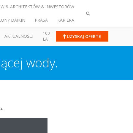
ÓW & ARCHITEKTÓW & INWESTORÓW
Przełącz
LONY DAIKIN
PRASA
KARIERA
wyszukiwanie
100
AKTUALNOŚCI
UZYSKAJ OFERTĘ
LAT
nącej wody.
a.