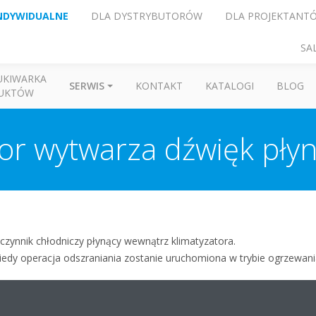
NDYWIDUALNE
DLA DYSTRYBUTORÓW
DLA PROJEKTANT
SA
UKIWARKA
SERWIS
KONTAKT
KATALOGI
BLOG
UKTÓW
or wytwarza dźwięk pły
zynnik chłodniczy płynący wewnątrz klimatyzatora.
kiedy operacja odszraniania zostanie uruchomiona w trybie ogrzewani