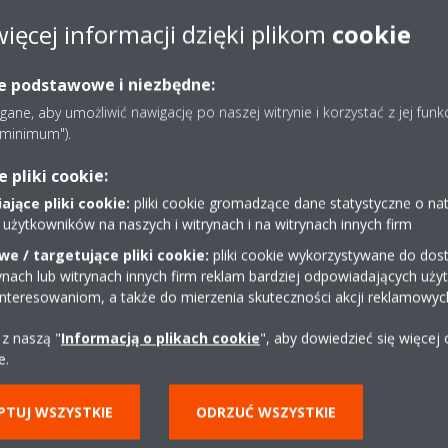
więcej informacji dzięki plikom
cookie
ie podstawowe i niezbędne:
ne, aby umożliwić nawigację po naszej witrynie i korzystać z jej funk
e minimum").
pliki cookie:
jące pliki cookie:
pliki cookie gromadzące dane statystyczne o na
 użytkowników na naszych i witrynach i na witrynach innych firm
e / targetujące pliki cookie:
pliki cookie wykorzystywane do dost
ynach lub witrynach innych firm reklam bardziej odpowiadających uż
interesowaniom, a także do mierzenia skuteczności akcji reklamowyc
 z naszą "
Informacją o plikach cookie
", aby dowiedzieć się więcej
Dystrybutor w okolicy
e.
PTUJ WSZYSTKIE
ODRZUĆ WSZYSTKIE
ZNAJDŹ