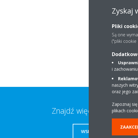
Zyskaj 
Pliki cook
Są one wymaga
("pliki cooki
Dodatkowe 
Usprawnia
i zachowaniu
Reklamow
naszych witr
oraz jego za
Zapoznaj się
Znajdź więcej informacji
plikach cooki
ZAAKCE
WSPARCIE