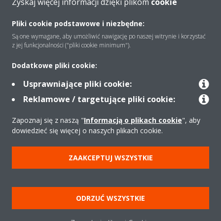
Zyskaj więcej informacji dzięki plikom
cookie
O firmie
Pliki cookie podstawowe i niezbędne:
Są one wymagane, aby umożliwić nawigację po naszej witrynie i korzystać
Rozwiązania
z jej funkcjonalności ("pliki cookie minimum").
Dodatkowe pliki cookie:
Kontakt
Usprawniające pliki cookie:
Reklamowe / targetujące pliki cookie:
Produkty
Zapoznaj się z naszą "
Informacją o plikach cookie
", aby
dowiedzieć się więcej o naszych plikach cookie.
Copyright © Daikin
ZAAKCEPTUJ WSZYSTKIE
Zastrzeżenia prawne
Cookies
Polityka Ochrony Danych
Etyka korporacyjna
Strategia podatkowa
Pompy ciepła
ODRZUĆ WSZYSTKIE
Klimatyzacja
Oczyszczacze powietrza
Data Act