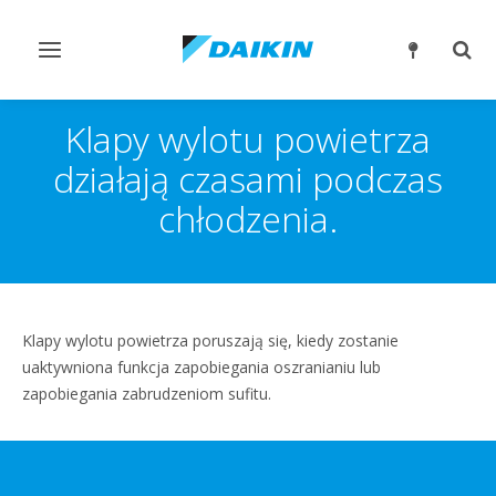
Przełącz
Prze
nawigację
wysz
Klapy wylotu powietrza
działają czasami podczas
chłodzenia.
Klapy wylotu powietrza poruszają się, kiedy zostanie
uaktywniona funkcja zapobiegania oszranianiu lub
zapobiegania zabrudzeniom sufitu.