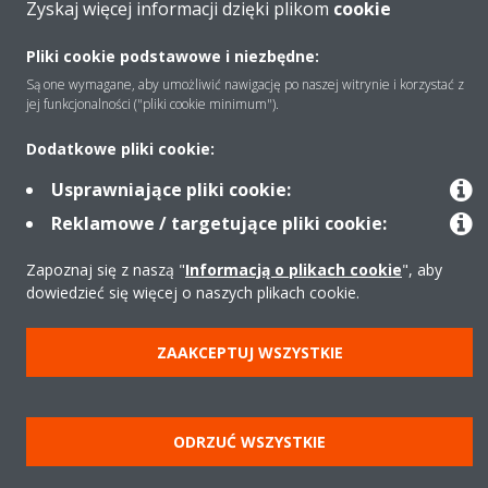
Zyskaj więcej informacji dzięki plikom
cookie
Copyright © Daikin
Pliki cookie podstawowe i niezbędne:
Zastrzeżenia prawne
Cookies
Polityka Ochrony Danych
Są one wymagane, aby umożliwić nawigację po naszej witrynie i korzystać z
Etyka korporacyjna
Strategia podatkowa
Pompy ciepła
jej funkcjonalności ("pliki cookie minimum").
Klimatyzacja
Oczyszczacze powietrza
Data Act
Dodatkowe pliki cookie:
Usprawniające pliki cookie:
Reklamowe / targetujące pliki cookie:
Zapoznaj się z naszą "
Informacją o plikach cookie
", aby
dowiedzieć się więcej o naszych plikach cookie.
ZAAKCEPTUJ WSZYSTKIE
ODRZUĆ WSZYSTKIE