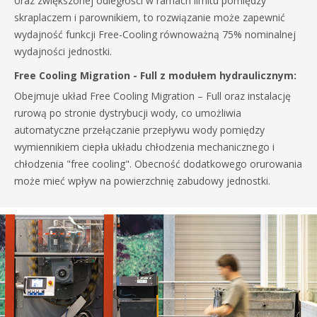
oraz zwiększonej odległości w ramach limitu pomiędzy
skraplaczem i parownikiem, to rozwiązanie może zapewnić
wydajność funkcji Free-Cooling równoważną 75% nominalnej
wydajności jednostki.
Free Cooling Migration - Full z modułem hydraulicznym:
Obejmuje układ Free Cooling Migration – Full oraz instalację
rurową po stronie dystrybucji wody, co umożliwia
automatyczne przełączanie przepływu wody pomiędzy
wymiennikiem ciepła układu chłodzenia mechanicznego i
chłodzenia "free cooling". Obecność dodatkowego orurowania
może mieć wpływ na powierzchnię zabudowy jednostki.