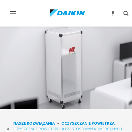
Przełącz
Prz
nawigację
wys
NASZE ROZWIĄZANIA
OCZYSZCZANIE POWIETRZA
OCZYSZCZACZ POWIETRZA DO ZASTOSOWAŃ KOMERCYJNYCH