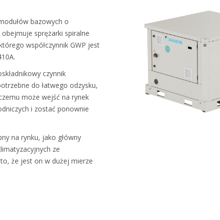
h modułów bazowych o
 obejmuje sprężarki spiralne
, którego współczynnik GWP jest
410A.
oskładnikowy czynnik
potrzebne do łatwego odzysku,
ki czemu może wejść na rynek
dniczych i zostać ponownie
pny na rynku, jako główny
klimatyzacyjnych ze
to, że jest on w dużej mierze