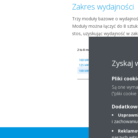
Zakres wydajności
Trzy moduły bazowe o wydajnośc
Moduły można łączyć do 8 sztuk
stos, uzyskując wydajność w za
Zyskaj 
Pliki cook
Są one wymaga
("pliki cooki
Dodatkowe 
Usprawnia
i zachowaniu
Reklamow
naszych witr