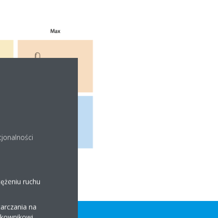
cjonalności
tężeniu ruchu
arczania na
ytkownikowi