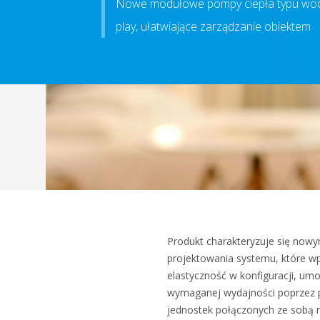
Nowe modułowe pompy ciepła typu woda
play, ułatwiające zarządzanie obiektem
Produkt charakteryzuje się no
projektowania systemu, które 
elastyczność w konfiguracji, umo
wymaganej wydajności poprzez p
jednostek połączonych ze sobą r