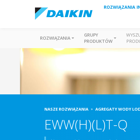
ROZWIĄZANIA I
GRUPY
WYSZ
ROZWIĄZANIA
PRODUKTÓW
PROD
NASZE ROZWIĄZANIA
AGREGATY WODY LO
EWW(H)(L)T-Q