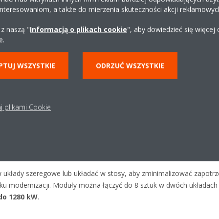
interesowaniom, a także do mierzenia skuteczności akcji reklamowyc
Zalety produktu
 z naszą "
Informacją o plikach cookie
", aby dowiedzieć się więcej
e.
PTUJ WSZYSTKIE
ODRZUĆ WSZYSTKIE
j plikami Cookie
niewielkie rozmiary
owę, nowe jednostki EW(W)(H)(L)T-Q A oferują wysoki potencjał sk
nie z planem budowy budynku.
układy szeregowe lub układać w stosy, aby zminimalizować zapotrze
ku modernizacji. Moduły można łączyć do 8 sztuk w dwóch układach 
 do 1280 kW
.