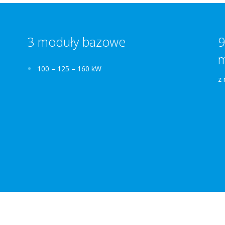
3 moduły bazowe
9
100 – 125 – 160 kW
z 