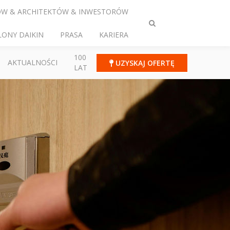
ÓW & ARCHITEKTÓW & INWESTORÓW
Przełącz
LONY DAIKIN
PRASA
KARIERA
wyszukiwanie
100
AKTUALNOŚCI
UZYSKAJ OFERTĘ
LAT