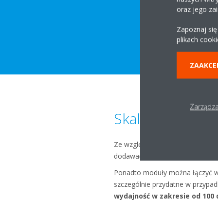
oraz jego za
Zapoznaj się
plikach cooki
ZAAKCE
Zarządza
Skalowalność i 
Ze względu na ich modułową bud
dodawać w razie potrzeby, zgod
Ponadto moduły można łączyć w 
szczególnie przydatne w przypad
wydajność w zakresie od 100