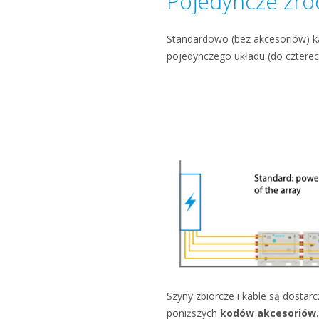
Pojedyncze źród
Standardowo (bez akcesoriów) ka
pojedynczego układu (do cztere
Szyny zbiorcze i kable są dostar
poniższych
kodów akcesoriów