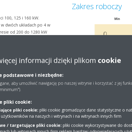
Zakres roboczy
i 100, 125 i 160 kW.
 w dwóch układach po 4 w
kresie od 200 do 1280 kW
więcej informacji dzięki plikom
cookie
ie podstawowe i niezbędne:
ne, aby umożliwić nawigację po naszej witrynie i korzystać z jej funk
e minimum").
pliki cookie:
jące pliki cookie:
pliki cookie gromadzące dane statystyczne o na
 użytkowników na naszych i witrynach i na witrynach innych firm
e / targetujące pliki cookie:
pliki cookie wykorzystywane do dost
ynach lub witrynach innych firm reklam bardziej odpowiadających uż