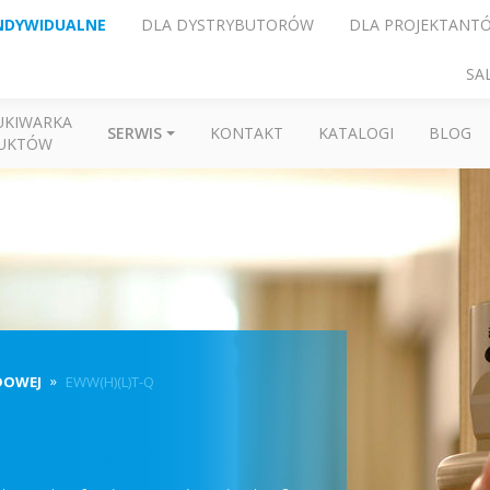
NDYWIDUALNE
DLA DYSTRYBUTORÓW
DLA PROJEKTANT
SA
UKIWARKA
SERWIS
KONTAKT
KATALOGI
BLOG
UKTÓW
DOWEJ
EWW(H)(L)T-Q