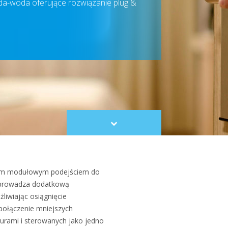
-woda oferujące rozwiązanie plug &
Scroll
to
content
wym modułowym podejściem do
wprowadza dodatkową
żliwiając osiągnięcie
ołączenie mniejszych
urami i sterowanych jako jedno