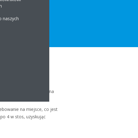
h
 o naszych
alowalności. Moduły można
bowanie na miejsce, co jest
po 4 w stos, uzyskując