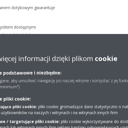
ekranem dotykowym gwarantuje
zystkimi dostępnymi
kin, takimi jak kaseta z
wicie płaska kaseta
więcej informacji dzięki plikom
cookie
ie podstawowe i niezbędne:
ne, aby umożliwić nawigację po naszej witrynie i korzystać z jej funk
e minimum").
Systemy Sky Air
pliki cookie:
zapewniają sz
jące pliki cookie:
pliki cookie gromadzące dane statystyczne o na
 użytkowników na naszych i witrynach i na witrynach innych firm
osiągnięcia w z
e / targetujące pliki cookie:
pliki cookie wykorzystywane do dost
ynach lub witrynach innych firm reklam bardziej odpowiadających uż