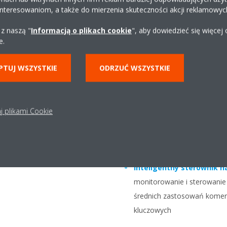
sterowania kli
interesowaniom, a także do mierzenia skuteczności akcji reklamowyc
małych i dużyc
 z naszą "
Informacją o plikach cookie
", aby dowiedzieć się więcej
e.
przedsiębiorst
PTUJ WSZYSTKIE
ODRZUĆ WSZYSTKIE
Prosty w użyciu interfejs 
łatwość sterowania klimate
j plikami Cookie
Sterownik online
oferuje p
sklepami ze smartfonu, z d
chwili
Inteligentny sterownik n
monitorowanie i sterowanie 
średnich zastosowań komerc
kluczowych