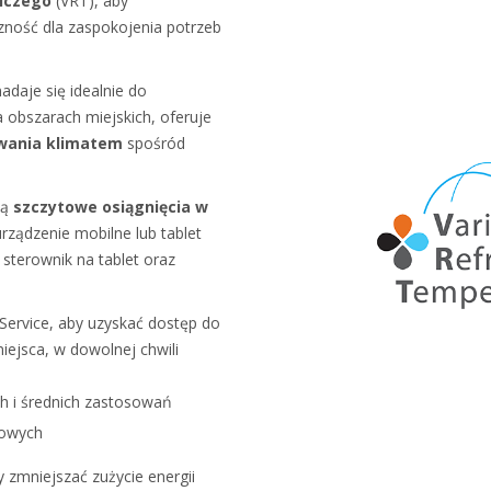
iczego
(VRT), aby
zność dla zaspokojenia potrzeb
daje się idealnie do
 obszarach miejskich, oferuje
owania klimatem
spośród
ją
szczytowe osiągnięcia w
rządzenie mobilne lub tablet
 sterownik na tablet oraz
 Service, aby uzyskać dostęp do
ejsca, w dowolnej chwili
ch i średnich zastosowań
zowych
by zmniejszać zużycie energii