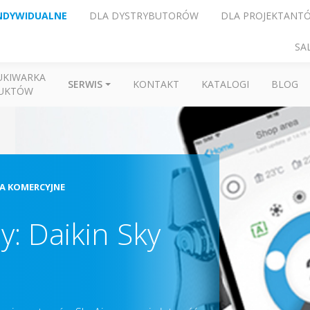
NDYWIDUALNE
DLA DYSTRYBUTORÓW
DLA PROJEKTANT
SA
UKIWARKA
SERWIS
KONTAKT
KATALOGI
BLOG
UKTÓW
IA KOMERCYJNE
y: Daikin Sky