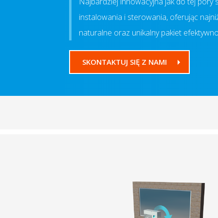
Najbardziej innowacyjna jak do tej pory
instalowania i sterowania, oferując naj
naturalne oraz unikalny pakiet efektywno
SKONTAKTUJ SIĘ Z NAMI