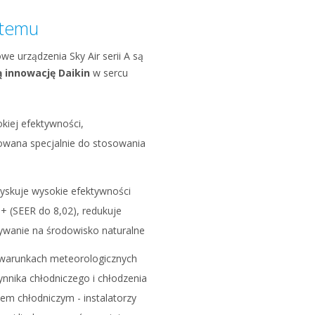
stemu
e urządzenia Sky Air serii A są
 innowację Daikin
w sercu
kiej efektywności,
owana specjalnie do stosowania
zyskuje wysokie efektywności
+ (SEER do 8,02), redukuje
aływanie na środowisko naturalne
warunkach meteorologicznych
nnika chłodniczego i chłodzenia
iem chłodniczym - instalatorzy