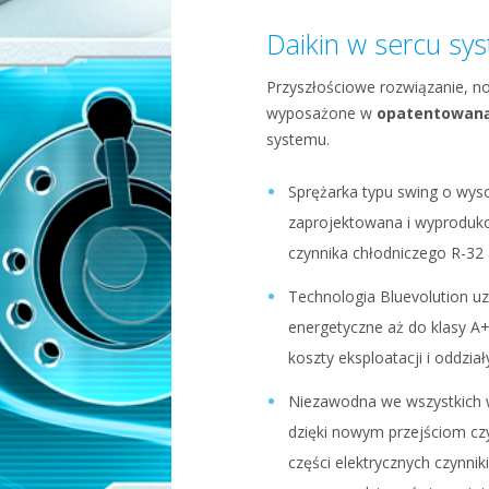
Daikin w sercu sy
Przyszłościowe rozwiązanie, now
wyposażone w
opatentowaną
systemu.
Sprężarka typu swing o wyso
zaprojektowana i wyproduk
czynnika chłodniczego R-32
Technologia Bluevolution u
energetyczne aż do klasy A+
koszty eksploatacji i oddzi
Niezawodna we wszystkich 
dzięki nowym przejściom czy
części elektrycznych czynnik