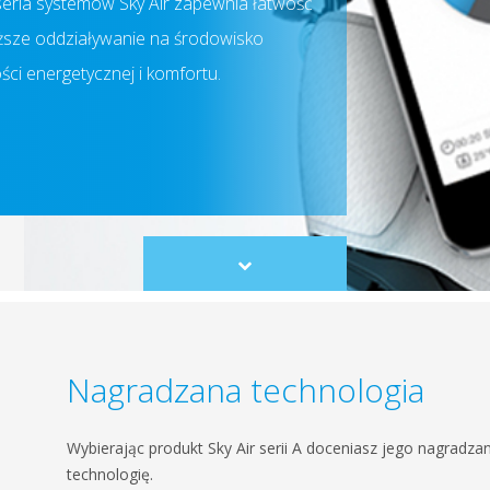
 seria systemów Sky Air zapewnia łatwość
niższe oddziaływanie na środowisko
ści energetycznej i komfortu.
Scroll
to
content
Nagradzana technologia
Wybierając produkt Sky Air serii A doceniasz jego nagradz
technologię.