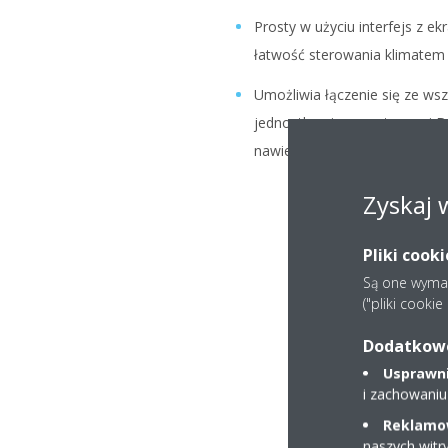
Prosty w użyciu interfejs z 
łatwość sterowania klimatem
Umożliwia łączenie się ze ws
jednostkami wewnętrznymi Dai
nawiewem obwodowym i całko
Zyskaj 
Pliki cook
Są one wymaga
("pliki cooki
Dodatkowe 
Usprawnia
i zachowaniu
Reklamow
naszych witr