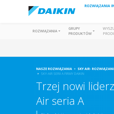
ROZWIĄZANIA I
GRUPY
WYSZ
ROZWIĄZANIA
PRODUKTÓW
PROD
NASZE ROZWIĄZANIA
SKY AIR- ROZWIĄZAN
SKY-AIR SERII A FIRMY DAIKIN
Trzej nowi liderz
Air seria A