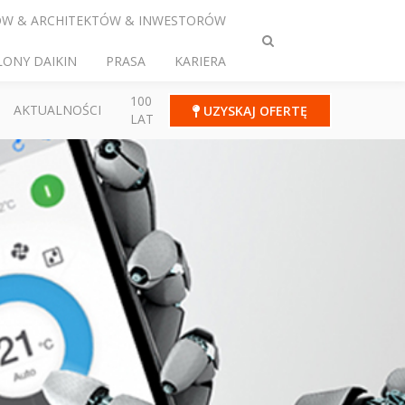
ÓW & ARCHITEKTÓW & INWESTORÓW
Przełącz
LONY DAIKIN
PRASA
KARIERA
wyszukiwanie
100
AKTUALNOŚCI
UZYSKAJ OFERTĘ
LAT