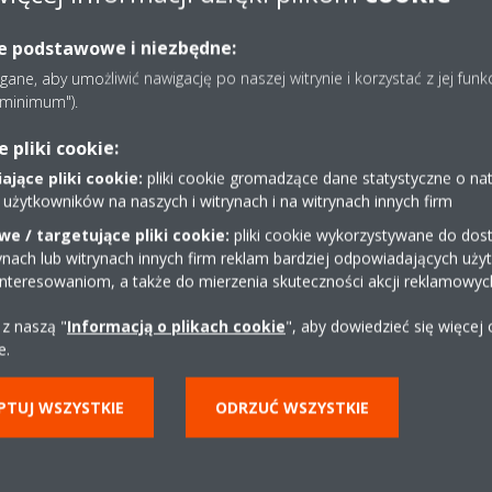
ie podstawowe i niezbędne:
ne, aby umożliwić nawigację po naszej witrynie i korzystać z jej funk
e minimum").
pliki cookie:
jące pliki cookie:
pliki cookie gromadzące dane statystyczne o na
 użytkowników na naszych i witrynach i na witrynach innych firm
e / targetujące pliki cookie:
pliki cookie wykorzystywane do dost
ynach lub witrynach innych firm reklam bardziej odpowiadających uż
interesowaniom, a także do mierzenia skuteczności akcji reklamowyc
 z naszą "
Informacją o plikach cookie
", aby dowiedzieć się więcej
e.
tem rozwiązań
Zostań 
PTUJ WSZYSTKIE
ODRZUĆ WSZYSTKIE
yjnych!
sprzedającym