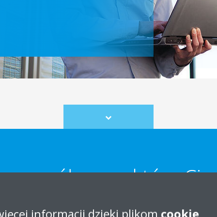
Scroll
to
content
p współpracy, który Cię
więcej informacji dzięki plikom
cookie