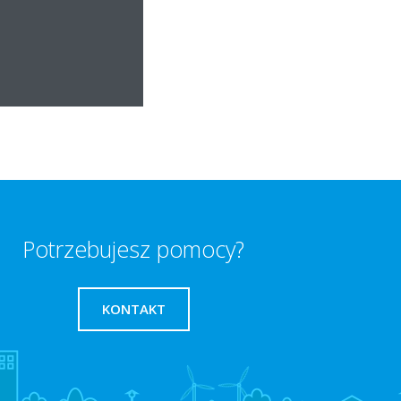
Altherma
AWDŹ!
Potrzebujesz pomocy?
KONTAKT