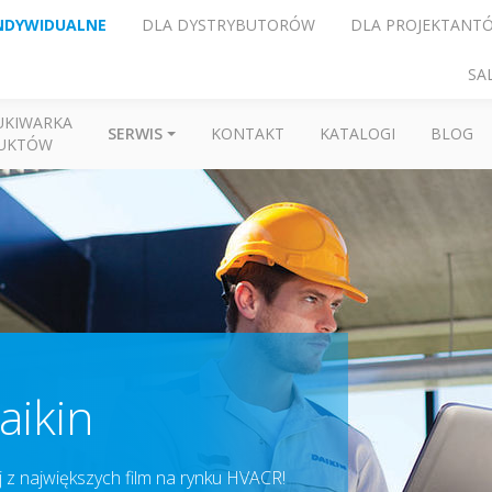
NDYWIDUALNE
DLA DYSTRYBUTORÓW
DLA PROJEKTANT
SA
UKIWARKA
SERWIS
KONTAKT
KATALOGI
BLOG
UKTÓW
aikin
 z największych film na rynku HVACR!