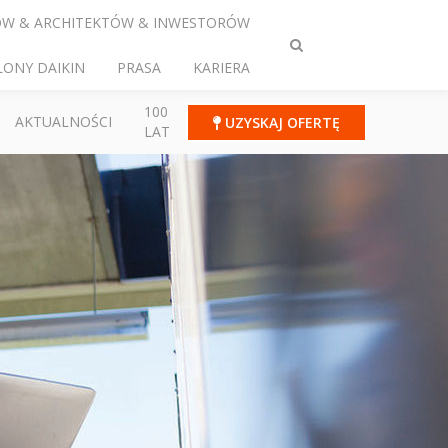
ÓW & ARCHITEKTÓW & INWESTORÓW
Przełącz
LONY DAIKIN
PRASA
KARIERA
wyszukiwanie
100
AKTUALNOŚCI
UZYSKAJ OFERTĘ
LAT