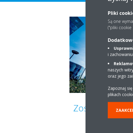
Pliki cook
Są one wymaga
("pliki cooki
Dodatkowe 
Usprawnia
i zachowaniu
Reklamow
naszych witr
oraz jego za
Zapoznaj się
plikach cooki
Zostań eksper
ZAAKCE
komerc