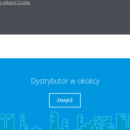
Daikin 
j plikami Cookie
WDŹ!
SPR
Dystrybutor w okolicy
ZNAJDŹ