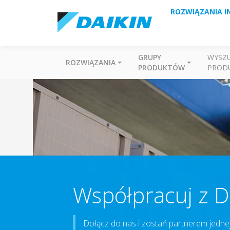
ROZWIĄZANIA I
GRUPY
WYSZ
ROZWIĄZANIA
PRODUKTÓW
PROD
Współpracuj z D
Dołącz do nas i zostań partnerem jednej