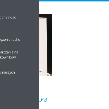
cjonalności
tężeniu ruchu
arczania na
ytkownikowi
h
 o naszych
Partnerem
 Pompy Ciepła