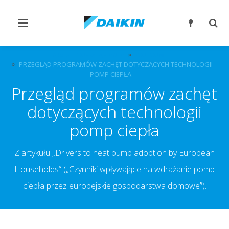
Przełącz
Prze
nawigację
wysz
NASZE ROZWIĄZANIA
DO DOMU
PRZEGLĄD PROGRAMÓW ZACHĘT DOTYCZĄCYCH TECHNOLOGII
POMP CIEPŁA
Przegląd programów zachęt
dotyczących technologii
pomp ciepła
Z artykułu „Drivers to heat pump adoption by European
Households“ („Czynniki wpływające na wdrażanie pomp
ciepła przez europejskie gospodarstwa domowe”).