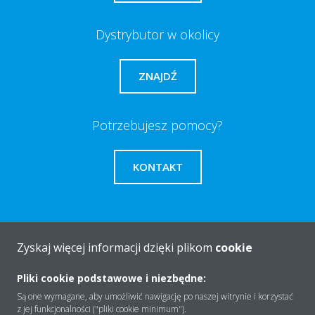
Dystrybutor w okolicy
ZNAJDŹ
Potrzebujesz pomocy?
KONTAKT
Zyskaj więcej informacji dzięki plikom
cookie
O firmie
Pliki cookie podstawowe i niezbędne:
Są one wymagane, aby umożliwić nawigację po naszej witrynie i korzystać
Rozwiązania
z jej funkcjonalności ("pliki cookie minimum").