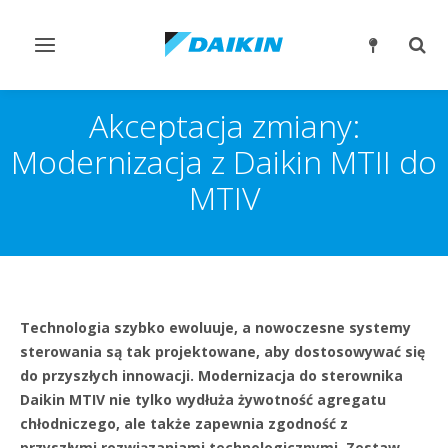
Przełącz
Prze
nawigację
wysz
Akceptacja zmiany:
Modernizacja z Daikin MTII do
MTIV
Technologia szybko ewoluuje, a nowoczesne systemy
sterowania są tak projektowane, aby dostosowywać się
do przyszłych innowacji. Modernizacja do sterownika
Daikin MTIV nie tylko wydłuża żywotność agregatu
chłodniczego, ale także zapewnia zgodność z
przyszłymi rozwiązaniami technologicznymi. Zestaw