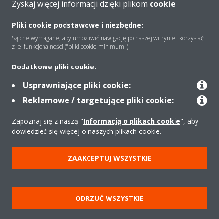
Zyskaj więcej informacji dzięki plikom
cookie
O firmie
Pliki cookie podstawowe i niezbędne:
Są one wymagane, aby umożliwić nawigację po naszej witrynie i korzystać
z jej funkcjonalności ("pliki cookie minimum").
Rozwiązania
Dodatkowe pliki cookie:
Usprawniające pliki cookie:
Kontakt
Reklamowe / targetujące pliki cookie:
Zapoznaj się z naszą "
Informacją o plikach cookie
", aby
Produkty
dowiedzieć się więcej o naszych plikach cookie.
ZAAKCEPTUJ WSZYSTKIE
Copyright © Daikin
Zastrzeżenia prawne
Cookies
Polityka Ochrony Danych
Etyka korporacyjna
Strategia podatkowa
Pompy ciepła
ODRZUĆ WSZYSTKIE
Klimatyzacja
Oczyszczacze powietrza
Data Act