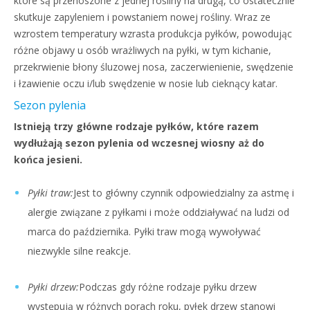
które są przenoszone z jednej rośliny na drugą, co ostatecznie
skutkuje zapyleniem i powstaniem nowej rośliny. Wraz ze
wzrostem temperatury wzrasta produkcja pyłków, powodując
różne objawy u osób wrażliwych na pyłki, w tym kichanie,
przekrwienie błony śluzowej nosa, zaczerwienienie, swędzenie
i łzawienie oczu i/lub swędzenie w nosie lub cieknący katar.
Sezon pylenia
Istnieją trzy główne rodzaje pyłków, które razem
wydłużają sezon pylenia od wczesnej wiosny aż do
końca jesieni.
Pyłki traw:
Jest to główny czynnik odpowiedzialny za astmę i
alergie związane z pyłkami i może oddziaływać na ludzi od
marca do października. Pyłki traw mogą wywoływać
niezwykle silne reakcje.
Pyłki drzew:
Podczas gdy różne rodzaje pyłku drzew
występują w różnych porach roku, pyłek drzew stanowi