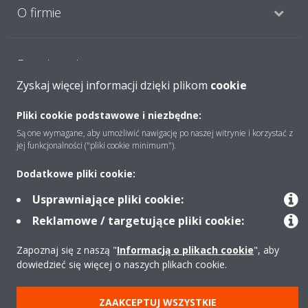
O firmie
Rozwiązania
Zyskaj więcej informacji dzięki plikom
cookie
Kontakt
Pliki cookie podstawowe i niezbędne:
Są one wymagane, aby umożliwić nawigację po naszej witrynie i korzystać z
jej funkcjonalności ("pliki cookie minimum").
Produkty
Dodatkowe pliki cookie:
Usprawniające pliki cookie:
Reklamowe / targetujące pliki cookie:
Copyright © Daikin
Zastrzeżenia prawne
Cookies
Polityka Ochrony Danych
Zapoznaj się z naszą "
Informacją o plikach cookie
", aby
Etyka korporacyjna
Strategia podatkowa
Pompy ciepła
dowiedzieć się więcej o naszych plikach cookie.
Klimatyzacja
Oczyszczacze powietrza
Data Act
ZAAKCEPTUJ WSZYSTKIE