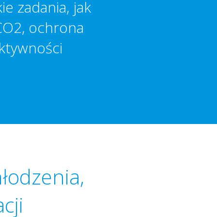
e zadania, jak
 CO2, ochrona
ktywności
łodzenia,
cji