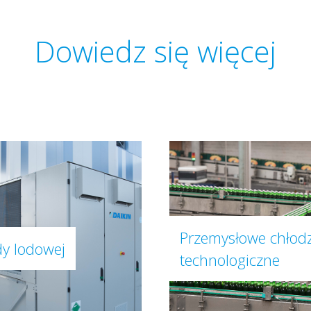
Dowiedz się więcej
Przemysłowe chłod
y lodowej
technologiczne