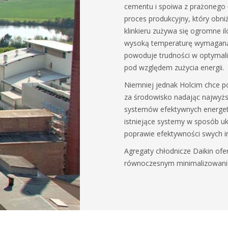
cementu i spoiwa z prażonego 
proces produkcyjny, który obni
klinkieru zużywa się ogromne il
wysoką temperaturę wymaganą 
powoduje trudności w optymal
pod względem zużycia energii.
Niemniej jednak Holcim chce 
za środowisko nadając najwyżs
systemów efektywnych energety
istniejące systemy w sposób uk
poprawie efektywności swych in
Agregaty chłodnicze Daikin ofer
równoczesnym minimalizowanie