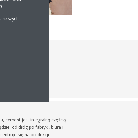
h
 o naszych
ntowni
u, cement jest integralną częścią
zie, od dróg po fabryki, biura i
centruje się na produkcji