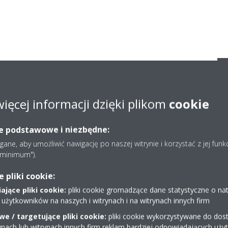
iu o technologię Daikin wykorzystywaną w pomieszczeniach
wej. W roku 2016 firma zaczęła użytkować agregat
więcej informacji dzięki plikom
cookie
izacji ciepła wytwarzanego przez cementownię w napędach,
nych podczas operacji mielenia, a także do chłodzenia
wni powietrza. Zadania te stawiają wysokie wymagania na
ie podstawowe i niezbędne:
niczego, ponieważ mielony materiał jest wcześniej
ne, aby umożliwić nawigację po naszej witrynie i korzystać z jej funk
C w piecu obrotowym.
e minimum").
 trudnych warunkach, przy czym technicy mają tylko trzy
pliki cookie:
wydłużenia okresu przerwy, następuje przegrzanie i
jące pliki cookie:
pliki cookie gromadzące dane statystyczne o na
łączenie z ruchu, ponieważ systemy instalacji nie mogą
 użytkowników na naszych i witrynach i na witrynach innych firm
 Rozwiązania plug-and-play firmy Daikin pozwalają
e / targetujące pliki cookie:
pliki cookie wykorzystywane do dost
zięki dostarczaniu systemu w gotowości do instalacji i
ynach lub witrynach innych firm reklam bardziej odpowiadających uż