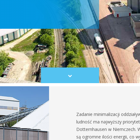
Scroll
to
content
Zadanie minimalizacji oddziały
ludność ma najwyższy prioryt
Dotternhausen w Niemczech. 
są ogromne ilości energii, co