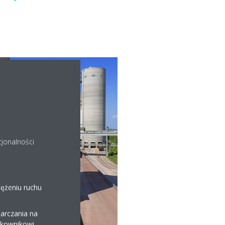
cjonalności
tężeniu ruchu
arczania na
ytkownikowi