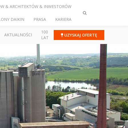
ÓW & ARCHITEKTÓW & INWESTORÓW
Przełącz
LONY DAIKIN
PRASA
KARIERA
wyszukiwanie
100
AKTUALNOŚCI
UZYSKAJ OFERTĘ
LAT