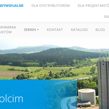
NDYWIDUALNE
DLA DYSTRYBUTORÓW
DLA PROJEKTANT
SA
UKIWARKA
SERWIS
KONTAKT
KATALOGI
BLOG
UKTÓW
olcim