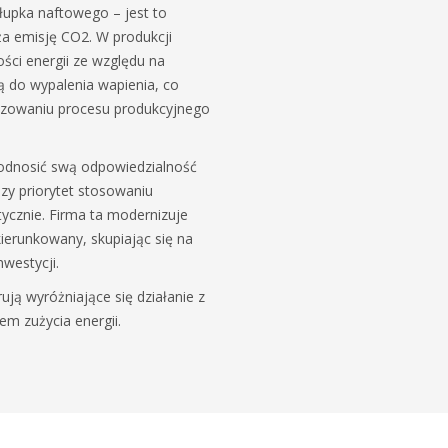
łupka naftowego – jest to
ża emisję CO2. W produkcji
ości energii ze względu na
do wypalenia wapienia, co
izowaniu procesu produkcyjnego
podnosić swą odpowiedzialność
zy priorytet stosowaniu
cznie. Firma ta modernizuje
ierunkowany, skupiając się na
westycji.
ują wyróżniające się działanie z
m zużycia energii.