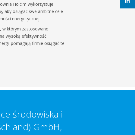
townia Holcim wykorzystuje
ę, aby osiągać swe ambitne cele
ności energetycznej.
in, w którym zastosowano
nia wysoką efektywność
nergii pomagają firmie osiągać te
ce środowiska i
schland) GmbH,