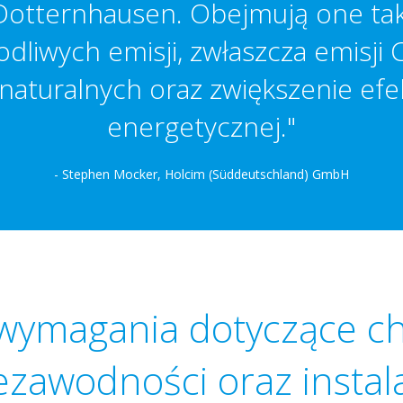
tternhausen. Obejmują one taki
odliwych emisji, zwłaszcza emisji
naturalnych oraz zwiększenie efe
energetycznej."
- Stephen Mocker, Holcim (Süddeutschland) GmbH
wymagania dotyczące ch
ezawodności oraz instala