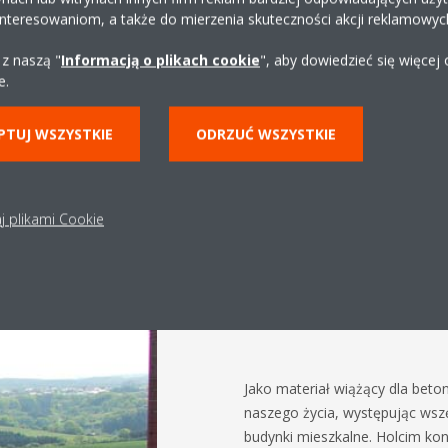
interesowaniom, a także do mierzenia skuteczności akcji reklamowyc
 z naszą "
Informacją o plikach cookie
", aby dowiedzieć się więcej
e.
PTUJ WSZYSTKIE
ODRZUĆ WSZYSTKIE
cja emisji CO2 w ceme
j plikami Cookie
Jako materiał wiążący dla beton
naszego życia, występując wszęd
budynki mieszkalne. Holcim kon