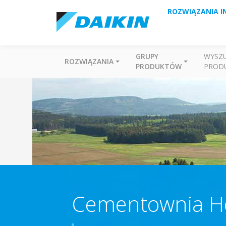
ROZWIĄZANIA I
GRUPY
WYSZ
ROZWIĄZANIA
PRODUKTÓW
PROD
Cementownia H