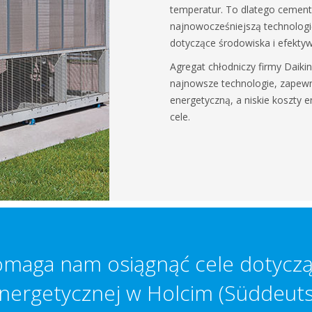
temperatur. To dlatego cemen
najnowocześniejszą technologi
dotyczące środowiska i efektyw
Agregat chłodniczy firmy Daik
najnowsze technologie, zapew
energetyczną, a niskie koszty e
cele.
omaga nam osiągnąć cele dotyczą
energetycznej w Holcim (Süddeut