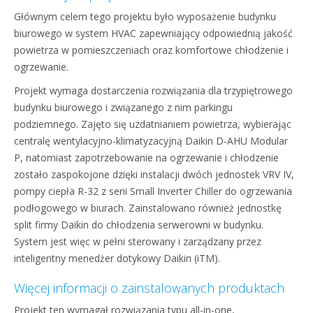
Głównym celem tego projektu było wyposażenie budynku
biurowego w system HVAC zapewniający odpowiednią jakość
powietrza w pomieszczeniach oraz komfortowe chłodzenie i
ogrzewanie.
Projekt wymaga dostarczenia rozwiązania dla trzypiętrowego
budynku biurowego i związanego z nim parkingu
podziemnego. Zajęto się uzdatnianiem powietrza, wybierając
centralę wentylacyjno-klimatyzacyjną Daikin D-AHU Modular
P, natomiast zapotrzebowanie na ogrzewanie i chłodzenie
zostało zaspokojone dzięki instalacji dwóch jednostek VRV IV,
pompy ciepła R-32 z serii Small Inverter Chiller do ogrzewania
podłogowego w biurach. Zainstalowano również jednostkę
split firmy Daikin do chłodzenia serwerowni w budynku.
System jest więc w pełni sterowany i zarządzany przez
inteligentny menedżer dotykowy Daikin (iTM).
Więcej informacji o zainstalowanych produktach
Projekt ten wymagał rozwiązania typu all-in-one,