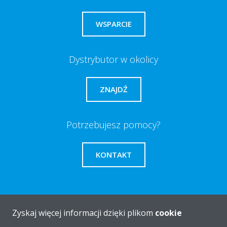
WSPARCIE
Dystrybutor w okolicy
ZNAJDŹ
Potrzebujesz pomocy?
KONTAKT
Zyskaj więcej informacji dzięki plikom
cookie
O firmie