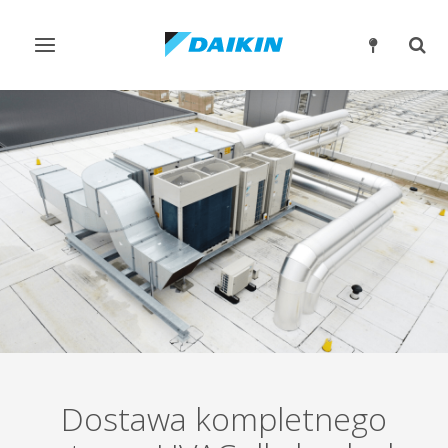
Przełącz
Prze
nawigację
wysz
Dostawa kompletnego