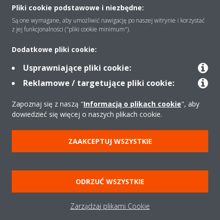
Pliki cookie podstawowe i niezbędne:
Są one wymagane, aby umożliwić nawigację po naszej witrynie i korzystać
Rozwiązania
z jej funkcjonalności ("pliki cookie minimum").
Dodatkowe pliki cookie:
Kontakt
Usprawniające pliki cookie:
Reklamowe / targetujące pliki cookie:
Produkty
Zapoznaj się z naszą "
Informacją o plikach cookie
", aby
dowiedzieć się więcej o naszych plikach cookie.
Copyright © Daikin
ZAAKCEPTUJ WSZYSTKIE
Zastrzeżenia prawne
Cookies
Polityka Ochrony Danych
Etyka korporacyjna
Strategia podatkowa
Pompy ciepła
ODRZUĆ WSZYSTKIE
Klimatyzacja
Oczyszczacze powietrza
Data Act
Zarządzaj plikami Cookie