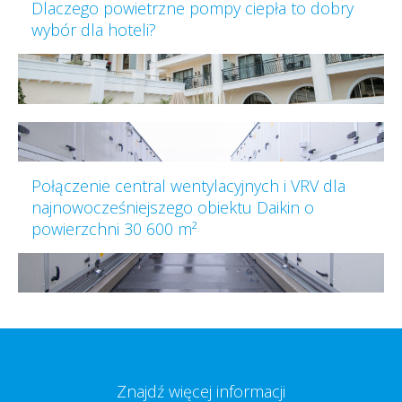
Dlaczego powietrzne pompy ciepła to dobry
wybór dla hoteli?
Połączenie central wentylacyjnych i VRV dla
najnowocześniejszego obiektu Daikin o
powierzchni 30 600 m²
Znajdź więcej informacji