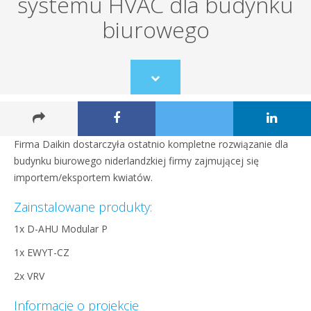
systemu HVAC dla budynku
biurowego
Scroll
to
content
Firma Daikin dostarczyła ostatnio kompletne rozwiązanie dla
budynku biurowego niderlandzkiej firmy zajmującej się
importem/eksportem kwiatów.
Zainstalowane produkty:
1x D-AHU Modular P
1x EWYT-CZ
2x VRV
Informacje o projekcie