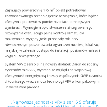
2
Zajmujący powierzchnię 175 m
obiekt potrzebował
zaawansowanego technologicznie rozwiązania, które będzie
efektywnie pracować w pomieszczeniach o mniejszych
wymiarach. Wymogiem było stworzenie zintegrowanego
rozwiązania oferującego pełną kontrolę klimatu dla
maksymalnej wygody gości przez cały rok, przy
równoczesnym poszanowaniu ograniczeń ruchliwej lokalizacji
miejskiej w zakresie dostępu do instalacji, poziomów hałasu i
wyglądu zewnętrznego.
System VRV z serii 5 S, najnowszy dodatek Daikin do rodziny
systemów mini-VRV, wybrano ze względu na wyjątkową
efektywność energetyczną i niższy współczynnik GWP czynnika
chłodniczego wraz z mocą technologii VRV w kompaktowym i
uniwersalnym pakiecie.
„Najnowsza jednostka VRV z serii 5 S oferuje
wygodę w zakresie łączności i instalacji z serią R-