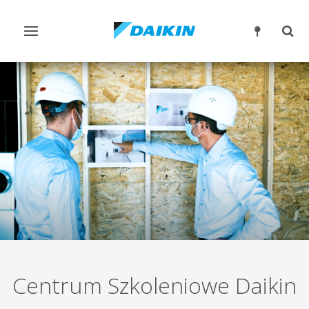
Przełącz
Prze
nawigację
wysz
Centrum Szkoleniowe Daikin