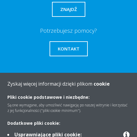
ZNAJDŹ
Potrzebujesz pomocy?
KONTAKT
Zyskaj więcej informacji dzięki plikom
cookie
O firmie
Pliki cookie podstawowe i niezbędne:
Są one wymagane, aby umożliwić nawigację po naszej witrynie i korzystać
Rozwiązania
z jej funkcjonalności ("pliki cookie minimum").
Dodatkowe pliki cookie:
Kontakt
Usprawniające pliki cookie: