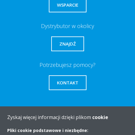
WSPARCIE
Dystrybutor w okolicy
ZNAJDŹ
Potrzebujesz pomocy?
KONTAKT
Zyskaj więcej informacji dzięki plikom
cookie
O firmie
Pliki cookie podstawowe i niezbędne: