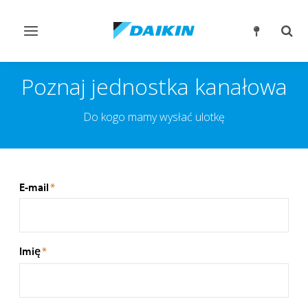
Przełącz
Prze
nawigację
wysz
Poznaj jednostka kanałowa
Do kogo mamy wysłać ulotkę