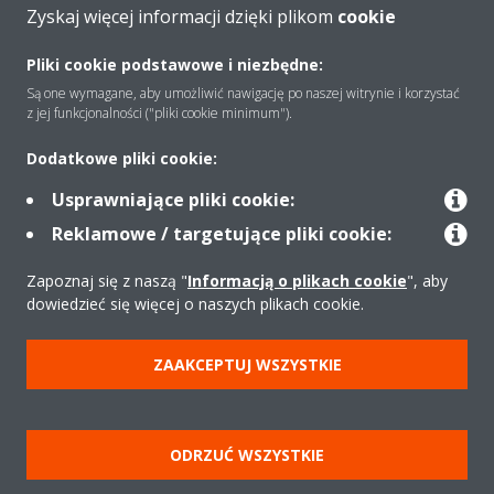
Zyskaj więcej informacji dzięki plikom
cookie
O firmie
Pliki cookie podstawowe i niezbędne:
Są one wymagane, aby umożliwić nawigację po naszej witrynie i korzystać
Rozwiązania
z jej funkcjonalności ("pliki cookie minimum").
Dodatkowe pliki cookie:
Kontakt
Usprawniające pliki cookie:
Reklamowe / targetujące pliki cookie:
Produkty
Zapoznaj się z naszą "
Informacją o plikach cookie
", aby
dowiedzieć się więcej o naszych plikach cookie.
Copyright © Daikin
ZAAKCEPTUJ WSZYSTKIE
Zastrzeżenia prawne
Cookies
Polityka Ochrony Danych
Etyka korporacyjna
Strategia podatkowa
Pompy ciepła
ODRZUĆ WSZYSTKIE
Klimatyzacja
Oczyszczacze powietrza
Data Act