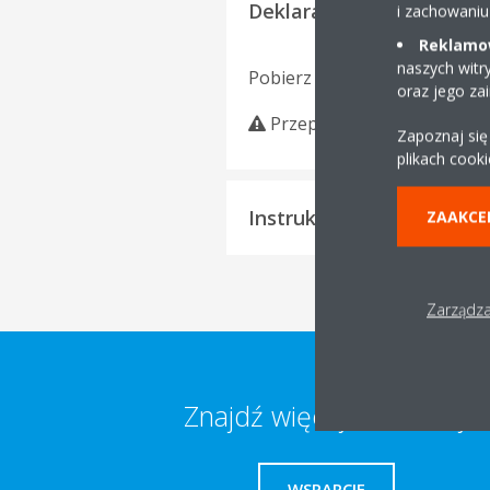
Deklaracja zgodności
i zachowaniu
Reklamow
naszych witr
Pobierz język
oraz jego za
Przepraszamy, nie znalezi
Zapoznaj się
plikach cooki
Instrukcje obsługi
ZAAKCE
Zarządza
Znajdź więcej informacji
WSPARCIE