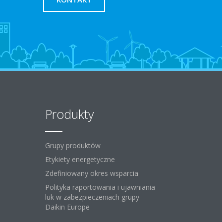
Produkty
Grupy produktów
Etykiety energetyczne
Zdefiniowany okres wsparcia
Polityka raportowania i ujawniania
luk w zabezpieczeniach grupy
Daikin Europe