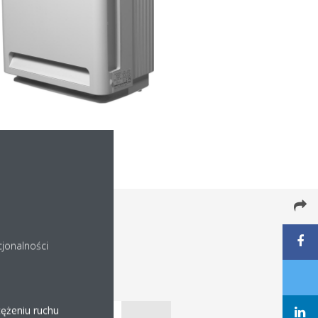
cjonalności
tężeniu ruchu