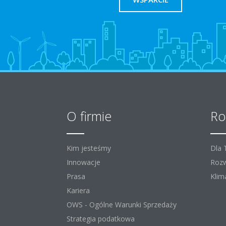
O firmie
Ro
Kim jesteśmy
Dla
Innowacje
Rozw
Prasa
Klim
Kariera
OWS - Ogólne Warunki Sprzedaży
Strategia podatkowa