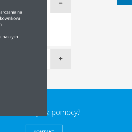
arczania na
ytkownikowi
h
 o naszych
Potrzebujesz pomocy?
KONTAKT