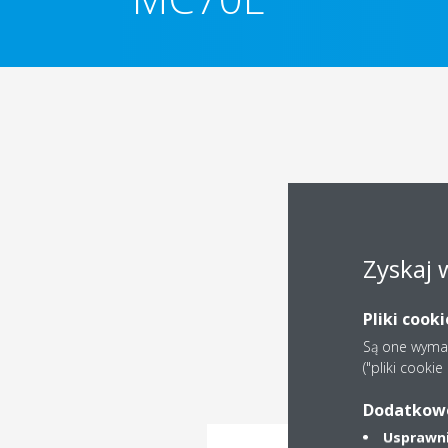
Zyskaj 
Pliki cook
Są one wymaga
("pliki cooki
Dodatkowe 
Usprawnia