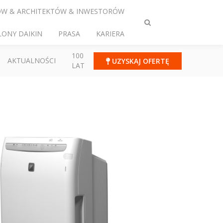
ÓW & ARCHITEKTÓW & INWESTORÓW
Przełącz
LONY DAIKIN
PRASA
KARIERA
wyszukiwanie
100
AKTUALNOŚCI
UZYSKAJ OFERTĘ
LAT