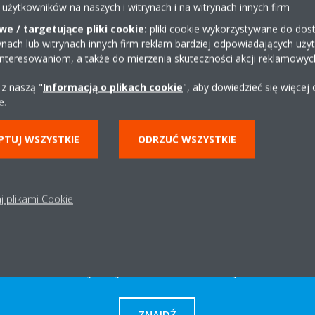
 użytkowników na naszych i witrynach i na witrynach innych firm
e / targetujące pliki cookie:
pliki cookie wykorzystywane do dost
ynach lub witrynach innych firm reklam bardziej odpowiadających uż
interesowaniom, a także do mierzenia skuteczności akcji reklamowyc
ono żadnych dokumentów w tej kategorii
 z naszą "
Informacją o plikach cookie
", aby dowiedzieć się więcej
e.
PTUJ WSZYSTKIE
ODRZUĆ WSZYSTKIE
j plikami Cookie
Dystrybutor w okolicy
ZNAJDŹ