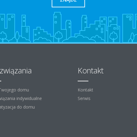
związania
Kontakt
 Twojego domu
Kontakt
iązania indywidualne
Serwis
atyzacja do domu