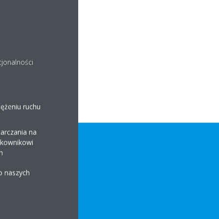
cjonalności
tężeniu ruchu
arczania na
ytkownikowi
h
 o naszych