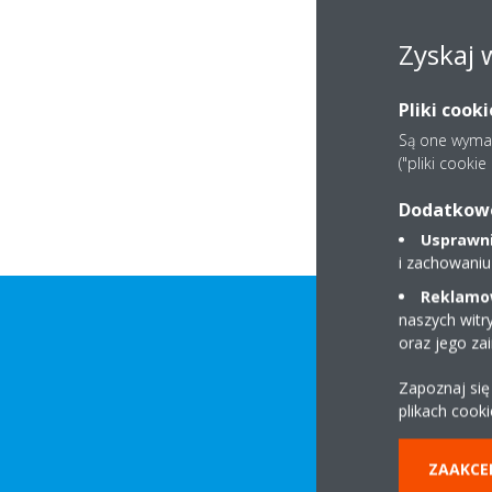
Zyskaj 
Pliki cook
Są one wymaga
("pliki cooki
Dodatkowe 
Usprawnia
i zachowaniu
Reklamow
naszych witr
oraz jego za
Zapoznaj się
plikach cooki
ZAAKCE