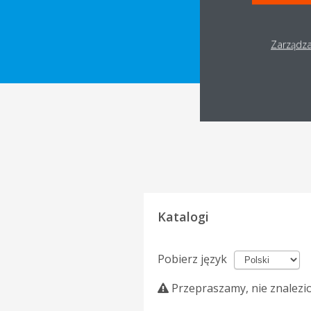
POBIERZ DANE 
Zarządza
Katalogi
Pobierz język
Przepraszamy, nie znalezi