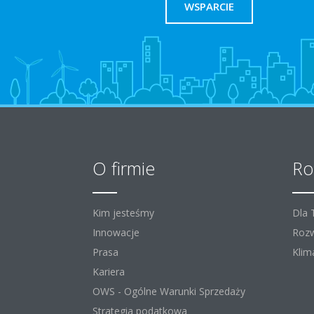
WSPARCIE
O firmie
Ro
Kim jesteśmy
Dla
Innowacje
Rozw
Prasa
Klim
Kariera
OWS - Ogólne Warunki Sprzedaży
Strategia podatkowa