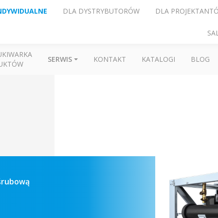
NDYWIDUALNE
DLA DYSTRYBUTORÓW
DLA PROJEKTANT
SA
UKIWARKA
SERWIS
KONTAKT
KATALOGI
BLOG
UKTÓW
 śrubową