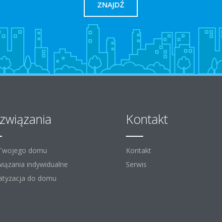
ZNAJDŹ
związania
Kontakt
 Twojego domu
Kontakt
iązania indywidualne
Serwis
atyzacja do domu