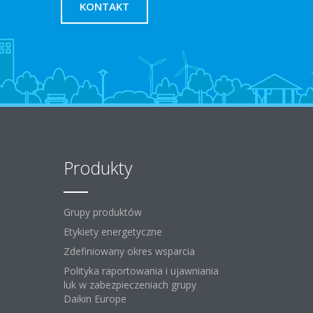
KONTAKT
Produkty
Grupy produktów
Etykiety energetyczne
Zdefiniowany okres wsparcia
Polityka raportowania i ujawniania
luk w zabezpieczeniach grupy
Daikin Europe