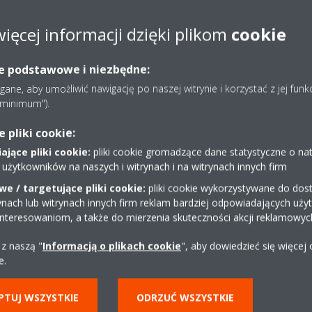
więcej informacji dzięki plikom
cookie
ie podstawowe i niezbędne:
ne, aby umożliwić nawigację po naszej witrynie i korzystać z jej funk
e minimum").
pliki cookie:
jące pliki cookie:
pliki cookie gromadzące dane statystyczne o na
 użytkowników na naszych i witrynach i na witrynach innych firm
e / targetujące pliki cookie:
pliki cookie wykorzystywane do dost
ynach lub witrynach innych firm reklam bardziej odpowiadających uż
interesowaniom, a także do mierzenia skuteczności akcji reklamowyc
Szczegóły techniczne
 z naszą "
Informacją o plikach cookie
", aby dowiedzieć się więcej
e.
PTUJ WSZYSTKIE
ODRZUĆ WSZYSTKIE