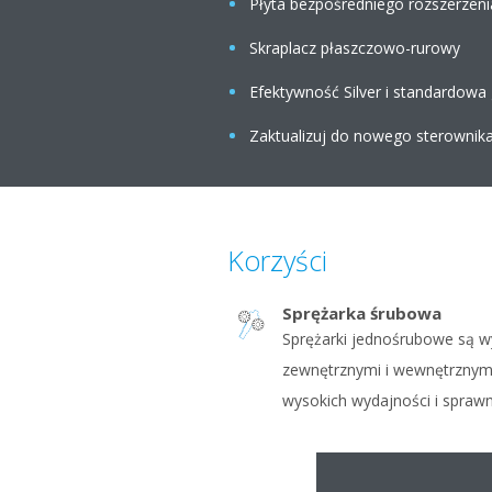
Płyta bezpośredniego rozszerzen
Skraplacz płaszczowo-rurowy
Efektywność Silver i standardowa
Zaktualizuj do nowego sterownik
Korzyści
Sprężarka śrubowa
Sprężarki jednośrubowe są w
zewnętrznymi i wewnętrznymi
wysokich wydajności i spraw