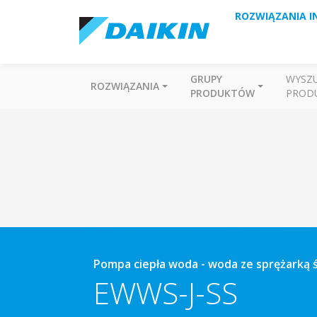
ROZWIĄZANIA I
GRUPY
WYSZ
ROZWIĄZANIA
PRODUKTÓW
PROD
Pompa ciepła woda - woda ze sprężarką
EWWS-J-SS