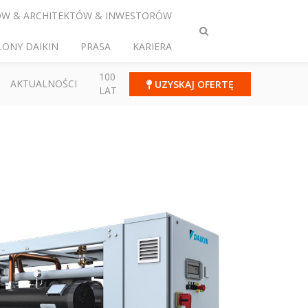
ÓW & ARCHITEKTÓW & INWESTORÓW
Przełącz
LONY DAIKIN
PRASA
KARIERA
wyszukiwanie
100
AKTUALNOŚCI
UZYSKAJ OFERTĘ
LAT