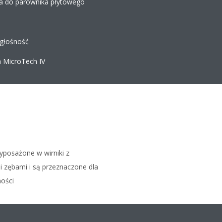
ia do parownika płytowego
 głośność
a MicroTech IV
yposażone w wirniki z
 zębami i są przeznaczone dla
ności