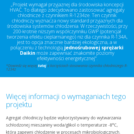
„Projekt wymagał przyjaznej dla środowiska koncepcji
HVAC. To dlatego zdecydowano zastosować agregaty
chłodnicze z czynnikiem R-1234ze. Ten czynnik
chłodniczy wyznacza nowy standard przyjaznych dla
środowiska systemów chłodzenia. W rzeczywistości, przy
200-krotnie niższym współczynniku GWP (potencjał
tworzenia efektu cieplarnianego) niż dla czynnika R-134A,
jest to opcja znacznie bardziej ekologiczna, a w
połączeniu z technologią
jednośrubowej sprężarki
Daikin
może zapewniać znakomite poziomy
efektywności energetycznej".
*Dowiedz się więcej
tutaj
o korzyściach stosowania czynnika chłodniczego R-
1234z
Więcej informacji o wymaganiach tego
projektu
Agregat chłodniczy będzie wykorzystywany do wytwarzania
schłodzonej mieszaniny woda/glikol o temperaturze -8°C,
która zapewni chłodzenie w procesach mikrobiologicznych.