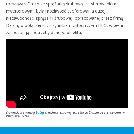
rozwiązań Daikin ze sprężarką śrubową, ze sterowaniem
inwerterowym, była możliwość zaoferowania dużej
niezawodności sprężarki śrubowej, opracowanej przez firmę
Daikin, w połączeniu z czynnikiem chłodniczym HFO, w pełni
zaspokajając potrzeby danego obiektu.
Dowiedz się więcej
tutaj
o jednośrubowej sprężarce Daikin ze sterowaniem
inwerterowym