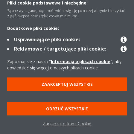
Pliki cookie podstawowe i niezbędne:
Są one wymagane, aby umożliwić nawigację po naszej witrynie i korzystać
z jej funkcjonalności ("pliki cookie minimum").
Rozwiązania
Dodatkowe pliki cookie:
Usprawniające pliki cookie:
Kontakt
Reklamowe / targetujące pliki cookie:
Zapoznaj się z naszą "
Informacją o plikach cookie
", aby
Produkty
dowiedzieć się więcej o naszych plikach cookie.
ZAAKCEPTUJ WSZYSTKIE
Copyright © Daikin
Zastrzeżenia prawne
Cookies
Polityka Ochrony Danych
Etyka korporacyjna
Strategia podatkowa
Pompy ciepła
ODRZUĆ WSZYSTKIE
Klimatyzacja
Oczyszczacze powietrza
Data Act
Zarządzaj plikami Cookie