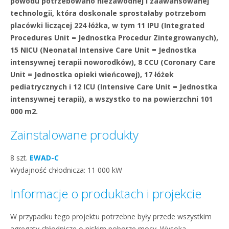
powodu potrzebowano niezawodnej i zaawansowanej
technologii, która doskonale sprostałaby potrzebom
placówki liczącej 224 łóżka, w tym 11 IPU (Integrated
Procedures Unit = Jednostka Procedur Zintegrowanych),
15 NICU (Neonatal Intensive Care Unit = Jednostka
intensywnej terapii noworodków), 8 CCU (Coronary Care
Unit = Jednostka opieki wieńcowej), 17 łóżek
pediatrycznych i 12 ICU (Intensive Care Unit = Jednostka
intensywnej terapii), a wszystko to na powierzchni 101
000 m2.
Zainstalowane produkty
8 szt.
EWAD-C
Wydajność chłodnicza: 11 000 kW
Informacje o produktach i projekcie
W przypadku tego projektu potrzebne były przede wszystkim
agregaty chłodnicze o niskim poborze mocy. Wysoka