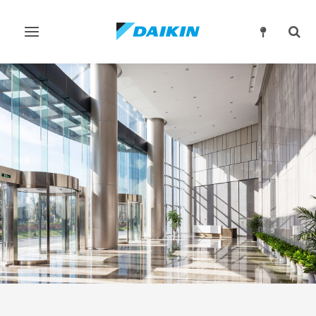
Przełącz
Prze
nawigację
wysz