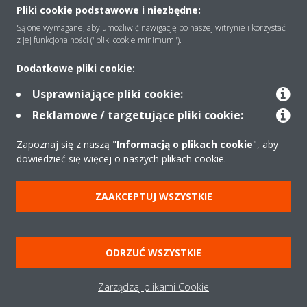
Pliki cookie podstawowe i niezbędne:
Są one wymagane, aby umożliwić nawigację po naszej witrynie i korzystać
Rozwiązania
z jej funkcjonalności ("pliki cookie minimum").
Dodatkowe pliki cookie:
Kontakt
Usprawniające pliki cookie:
Reklamowe / targetujące pliki cookie:
Produkty
Zapoznaj się z naszą "
Informacją o plikach cookie
", aby
dowiedzieć się więcej o naszych plikach cookie.
Copyright © Daikin
ZAAKCEPTUJ WSZYSTKIE
Zastrzeżenia prawne
Cookies
Polityka Ochrony Danych
Etyka korporacyjna
Strategia podatkowa
Pompy ciepła
ODRZUĆ WSZYSTKIE
Klimatyzacja
Oczyszczacze powietrza
Data Act
Zarządzaj plikami Cookie