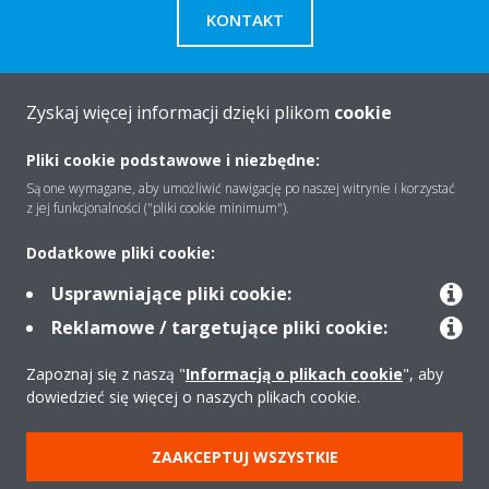
KONTAKT
Zyskaj więcej informacji dzięki plikom
cookie
O firmie
Pliki cookie podstawowe i niezbędne:
Są one wymagane, aby umożliwić nawigację po naszej witrynie i korzystać
z jej funkcjonalności ("pliki cookie minimum").
Rozwiązania
Dodatkowe pliki cookie:
Usprawniające pliki cookie:
Kontakt
Reklamowe / targetujące pliki cookie:
Zapoznaj się z naszą "
Informacją o plikach cookie
", aby
Produkty
dowiedzieć się więcej o naszych plikach cookie.
ZAAKCEPTUJ WSZYSTKIE
Copyright © Daikin