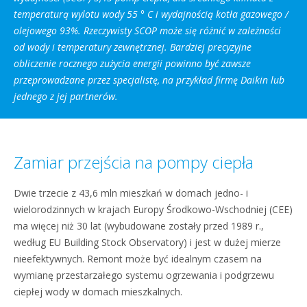
temperaturą wylotu wody 55 ° C i wydajnością kotła gazowego /
olejowego 93%. Rzeczywisty SCOP może się różnić w zależności
od wody i temperatury zewnętrznej. Bardziej precyzyjne
obliczenie rocznego zużycia energii powinno być zawsze
przeprowadzane przez specjalistę, na przykład firmę Daikin lub
jednego z jej partnerów.
Zamiar przejścia na pompy ciepła
Dwie trzecie z 43,6 mln mieszkań w domach jedno- i
wielorodzinnych w krajach Europy Środkowo-Wschodniej (CEE)
ma więcej niż 30 lat (wybudowane zostały przed 1989 r.,
według EU Building Stock Observatory) i jest w dużej mierze
nieefektywnych. Remont może być idealnym czasem na
wymianę przestarzałego systemu ogrzewania i podgrzewu
ciepłej wody w domach mieszkalnych.