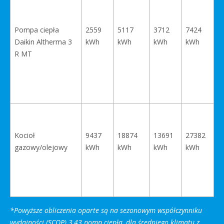
Pompa ciepła
2559
5117
3712
7424
Daikin Altherma 3
kWh
kWh
kWh
kWh
R MT
Kocioł
9437
18874
13691
27382
gazowy/olejowy
kWh
kWh
kWh
kWh
*Powyższe obliczenia oparte są na sezonowym współczynniku
wydajności (SCOP) 3,43 pomp ciepła, dla średniego klimatu z