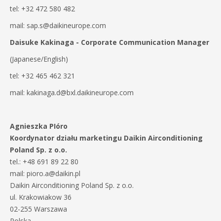
tel: +32 472 580 482
mail: sap.s@daikineurope.com
Daisuke Kakinaga - Corporate Communication Manager
(Japanese/English)
tel: +32 465 462 321
mail: kakinaga.d@bxl.daikineurope.com
Agnieszka PIóro
Koordynator działu marketingu Daikin Airconditioning
Poland Sp. z o.o.
tel.: +48 691 89 22 80
mail: pioro.a@daikin.pl
Daikin Airconditioning Poland Sp. z o.o.
ul. Krakowiakow 36
02-255 Warszawa
Polska