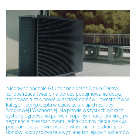
Niedawne badanie GfK zlecone przez Daikin Central
Europe rzuca światło na porces podejmowania decyzji i
zachowania zakupowe właścicieli domów i inwestorów w
kategorii pomp ciepła w dziewięciu krajach Europy
Środkowej i Wschodniej. Na prawie wszystkich rynkach
systemy ogrzewania paliwem kopalnym nadal dominują w
segmencie mieszkaniowym. Jednak pompy ciepła zyskują
popularność zarówno wśród właścicieli mieszkań, jak i
domów, którzy rozważają wymianę istniejących systemów