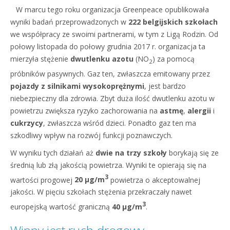
W marcu tego roku organizacja Greenpeace opublikowała
wyniki badań przeprowadzonych w
222 belgijskich szkołach
we współpracy ze swoimi partnerami, w tym z Ligą Rodzin. Od
połowy listopada do połowy grudnia 2017 r. organizacja ta
mierzyła stężenie
dwutlenku azotu
(NO
) za pomocą
2
próbników pasywnych. Gaz ten, zwłaszcza emitowany przez
pojazdy z silnikami wysokoprężnymi
, jest bardzo
niebezpieczny dla zdrowia. Zbyt duża ilość dwutlenku azotu w
powietrzu zwiększa ryzyko zachorowania na
astmę
,
alergii
i
cukrzycy
, zwłaszcza wśród dzieci. Ponadto gaz ten ma
szkodliwy wpływ na rozwój funkcji poznawczych.
W wyniku tych działań aż
dwie na trzy szkoły
borykają się ze
średnią lub złą jakością powietrza. Wyniki te opierają się na
3
wartości progowej
20 μg/m
powietrza o akceptowalnej
jakości. W pięciu szkołach stężenia przekraczały nawet
3
europejską wartość graniczną
40 μg/m
.