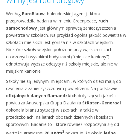
Winny jest ruch drogowy
Według
BuroBlauw
, holenderskiej agencji, która
przeprowadziła badania w imieniu Greenpeace,
ruch
samochodowy
jest głównym sprawcą zanieczyszczenia
powietrza w szkołach. Na przykład ogólna jakość powietrza w
szkołach miejskich jest gorsza niż w szkołach wiejskich.
Niektóre szkoły wiejskie położone przy wąskich ulicach
otoczonych wysokimi budynkami ("miejskie kaniony")
odnotowują wyższe odczyty niż szkoły miejskie, ale nie w
miejskim kanionie.
Szkoły nie są jedynymi miejscami, w których dzieci mają do
czynienia z zanieczyszczonym powietrzem. Na podstawie
oficjalnych danych flamandzkich
dotyczących jakości
powietrza Antwerpska Grupa Działania
StRaten-Generaal
dokonała bilansu sytuacji w szkołach, a także w
przedszkolach, na letnich obozach dziennych i boiskach
sportowych. Badanie to - które również rozpoczyna się od
3
wartości granicznej
20 μg/m
pokazuje, że około
jedna