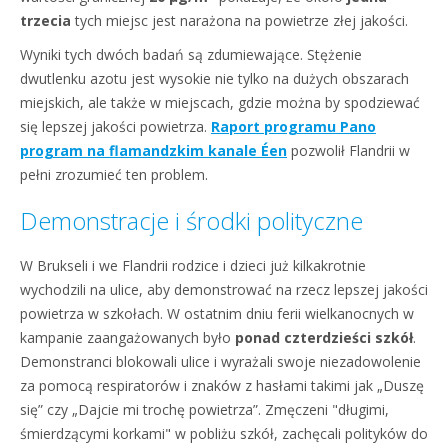
trzecia
tych miejsc jest narażona na powietrze złej jakości.
Wyniki tych dwóch badań są zdumiewające. Stężenie
dwutlenku azotu jest wysokie nie tylko na dużych obszarach
miejskich, ale także w miejscach, gdzie można by spodziewać
się lepszej jakości powietrza.
Raport programu Pano
program na flamandzkim kanale Éen
pozwolił Flandrii w
pełni zrozumieć ten problem.
Demonstracje i środki polityczne
W Brukseli i we Flandrii rodzice i dzieci już kilkakrotnie
wychodzili na ulice, aby demonstrować na rzecz lepszej jakości
powietrza w szkołach. W ostatnim dniu ferii wielkanocnych w
kampanie zaangażowanych było
ponad czterdzieści szkół
.
Demonstranci blokowali ulice i wyrażali swoje niezadowolenie
za pomocą respiratorów i znaków z hasłami takimi jak „Duszę
się” czy „Dajcie mi trochę powietrza”. Zmęczeni "długimi,
śmierdzącymi korkami" w pobliżu szkół, zachęcali polityków do