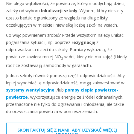
Nie ulega wątpliwości, że powietrze, którym oddychają dzieci,
zależy od wyboru
lokalizacji szkoły
. Wyboru, który niestety
często będzie ograniczony ze względu na długie listy
oczekujących w mieście i niewielką liczbę szkół na wsiach.
Co więc powinienem zrobić? Przede wszystkim należy unikać
pogarszania sytuacji, np. poprzez
rezygnację
z
odprowadzania dzieci
do szkoły. Pomiary wykazują, że
powietrze zawiera mniej NO
w dni, kiedy nie ma zajęć (i kiedy
2
rodzice zostawiają samochody w garażach).
Jednak szkoły również ponoszą część odpowiedzialności. Aby
lepiej wypełniać tę odpowiedzialność, mogą zainwestować w
systemy wentylacyjne
i/lub
pompy ciepła powietrze-
powietrze
, wykorzystujące energię ze źródeł odnawialnych,
przeznaczone nie tylko do ogrzewania i chłodzenia, ale także
do oczyszczania powietrza w pomieszczeniach.
SKONTAKTUJ SIĘ Z NAMI, ABY UZYSKAĆ WIĘCEJ