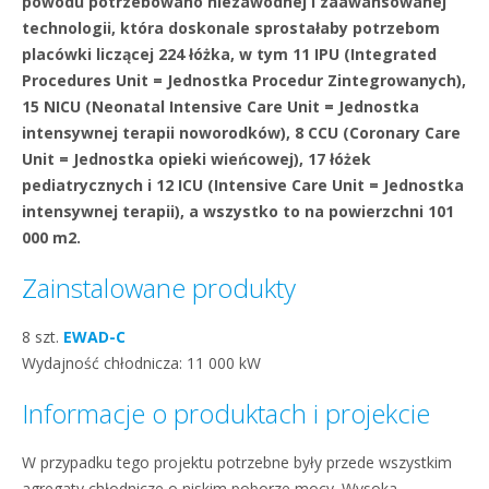
powodu potrzebowano niezawodnej i zaawansowanej
technologii, która doskonale sprostałaby potrzebom
placówki liczącej 224 łóżka, w tym 11 IPU (Integrated
Procedures Unit = Jednostka Procedur Zintegrowanych),
15 NICU (Neonatal Intensive Care Unit = Jednostka
intensywnej terapii noworodków), 8 CCU (Coronary Care
Unit = Jednostka opieki wieńcowej), 17 łóżek
pediatrycznych i 12 ICU (Intensive Care Unit = Jednostka
intensywnej terapii), a wszystko to na powierzchni 101
000 m2.
Zainstalowane produkty
8 szt.
EWAD-C
Wydajność chłodnicza: 11 000 kW
Informacje o produktach i projekcie
W przypadku tego projektu potrzebne były przede wszystkim
agregaty chłodnicze o niskim poborze mocy. Wysoka