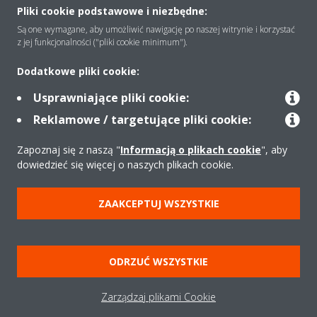
Pliki cookie podstawowe i niezbędne:
Są one wymagane, aby umożliwić nawigację po naszej witrynie i korzystać
z jej funkcjonalności ("pliki cookie minimum").
Rozwiązania
Dodatkowe pliki cookie:
Usprawniające pliki cookie:
Kontakt
Reklamowe / targetujące pliki cookie:
Zapoznaj się z naszą "
Informacją o plikach cookie
", aby
Produkty
dowiedzieć się więcej o naszych plikach cookie.
ZAAKCEPTUJ WSZYSTKIE
Copyright © Daikin
Zastrzeżenia prawne
Cookies
Polityka Ochrony Danych
Etyka korporacyjna
Strategia podatkowa
Pompy ciepła
ODRZUĆ WSZYSTKIE
Klimatyzacja
Oczyszczacze powietrza
Data Act
Zarządzaj plikami Cookie