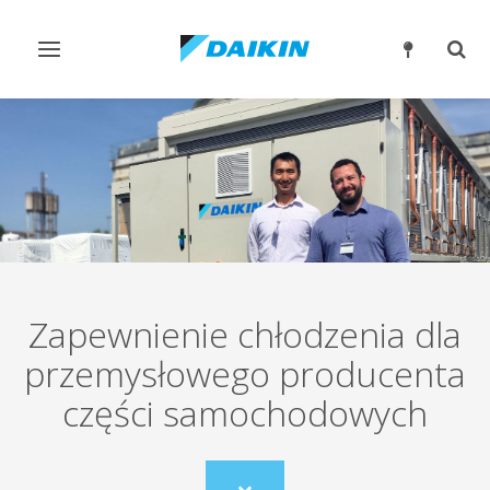
Przełącz
Prze
nawigację
wysz
Zapewnienie chłodzenia dla
przemysłowego producenta
części samochodowych