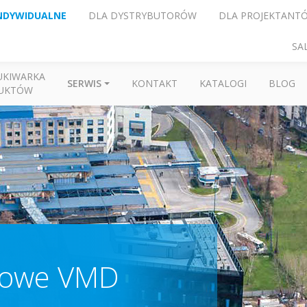
NDYWIDUALNE
DLA DYSTRYBUTORÓW
DLA PROJEKTANT
SA
UKIWARKA
SERWIS
KONTAKT
KATALOGI
BLOG
UKTÓW
sowe VMD