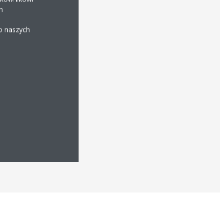
h
 o naszych
wodowym
otykowe do centralnego