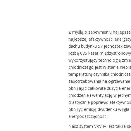
Z myślą o zapewnieniu najlepsze
najlepszej efektywności energet
dachu budynku 57 jednostek zew
liczbę 685 kaset międzystropowy
wykorzystujący technologię zmie
chłodniczego jest w stanie niep
temperaturę czynnika chłodnicz
zapotrzebowania na ogrzewanie i
obniżając całkowite zużycie energ
chłodzenie i wentylację w jedny
drastycznie poprawić efektywno
obniżyć emisję dwutlenku węgla 
energooszczędność.
Nasz system VRV IV jest także i