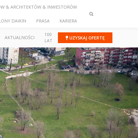
ÓW & ARCHITEKTÓW & INWESTORÓW
Przełącz
LONY DAIKIN
PRASA
KARIERA
wyszukiwanie
100
AKTUALNOŚCI
UZYSKAJ OFERTĘ
LAT