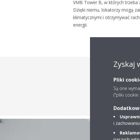
VMB Tower B, w których trzeba 
Dzięki niemu, lokatorzy mogą za
klimatycznymi i otrzymywać rachu
energii.
Zyskaj 
Pliki cook
Są one wymaga
("pliki cooki
Dodatkowe 
Usprawnia
i zachowaniu
Reklamow
naszych witr