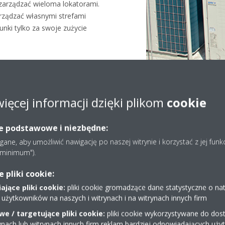
zarządzać wieloma lokatorami.
rządzać własnymi strefami
nki tylko za swoje zużycie
więcej informacji dzięki plikom
cookie
ie podstawowe i niezbędne:
Rozwiązanie w skrócie
ne, aby umożliwić nawigację po naszej witrynie i korzystać z jej funk
e minimum").
pliki cookie:
jące pliki cookie:
pliki cookie gromadzące dane statystyczne o na
 użytkowników na naszych i witrynach i na witrynach innych firm
e / targetujące pliki cookie:
pliki cookie wykorzystywane do dost
ynach lub witrynach innych firm reklam bardziej odpowiadających uż