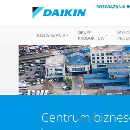
ROZWIĄZANIA I
GRUPY
WYSZ
ROZWIĄZANIA
PRODUKTÓW
PROD
Centrum bizne