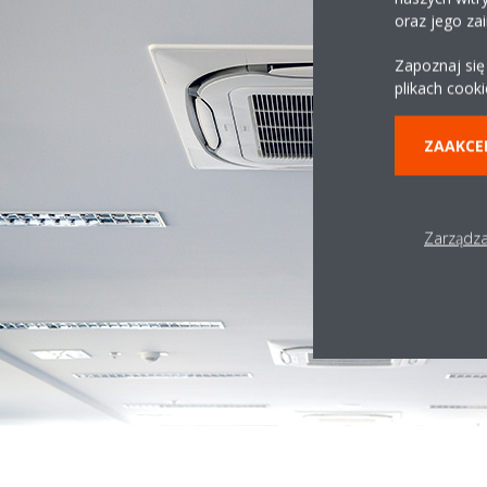
oraz jego za
Zapoznaj się
plikach cooki
ZAAKCE
Zarządza