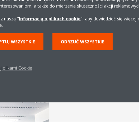
interesowaniom, a także do mierzenia skuteczności akcji reklamowyc
 z naszą "
Informacją o plikach cookie
", aby dowiedzieć się więcej
e.
57 pomp ciepła VRV IV
685 kaset z nawiewem ob
PTUJ WSZYSTKIE
ODRZUĆ WSZYSTKIE
2 inteligentne menadżery d
sterowania i rozliczania
j plikami Cookie