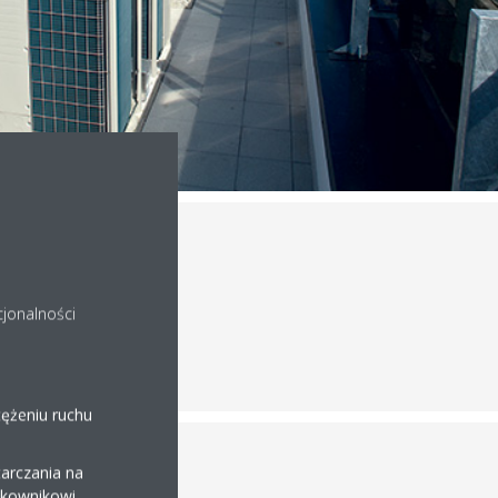
cjonalności
tężeniu ruchu
arczania na
ytkownikowi