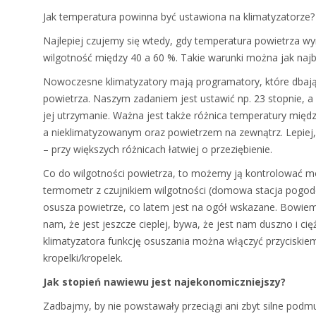
Jak temperatura powinna być ustawiona na klimatyzatorze
Najlepiej czujemy się wtedy, gdy temperatura powietrza wy
wilgotność między 40 a 60 %. Takie warunki można jak najba
Nowoczesne klimatyzatory mają programatory, które dbają
powietrza. Naszym zadaniem jest ustawić np. 23 stopnie, 
jej utrzymanie. Ważna jest także różnica temperatury mi
a nieklimatyzowanym oraz powietrzem na zewnątrz. Lepiej, b
– przy większych różnicach łatwiej o przeziębienie.
Co do wilgotności powietrza, to możemy ją kontrolować m
termometr z czujnikiem wilgotności (domowa stacja pogodo
osusza powietrze, co latem jest na ogół wskazane. Bowiem 
nam, że jest jeszcze cieplej, bywa, że jest nam duszno i ci
klimatyzatora funkcję osuszania można włączyć przycisk
kropelki/kropelek.
Jak stopień nawiewu jest najekonomiczniejszy?
Zadbajmy, by nie powstawały przeciągi ani zbyt silne podm