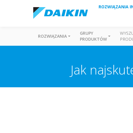
ROZWIĄZANIA I
GRUPY
WYSZ
ROZWIĄZANIA
PRODUKTÓW
PROD
Jak najskut