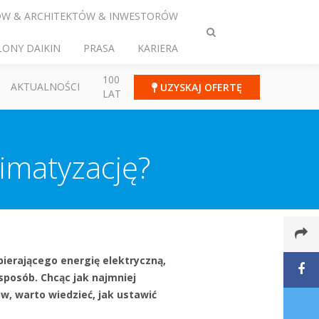
ÓW & ARCHITEKTÓW & INWESTORÓW
Przełącz
LONY DAIKIN
PRASA
KARIERA
wyszukiwanie
100
AKTUALNOŚCI
UZYSKAJ OFERTĘ
LAT
limatyzację?
bierającego energię elektryczną,
sposób. Chcąc jak najmniej
, warto wiedzieć, jak ustawić