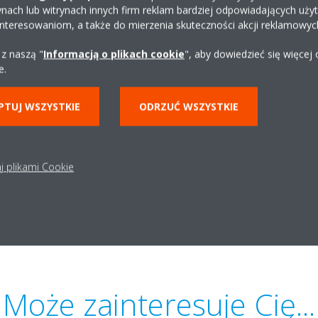
ynach lub witrynach innych firm reklam bardziej odpowiadających uż
interesowaniom, a także do mierzenia skuteczności akcji reklamowyc
 z naszą "
Informacją o plikach cookie
", aby dowiedzieć się więcej
e.
ewsletter
PTUJ WSZYSTKIE
ODRZUĆ WSZYSTKIE
j plikami Cookie
Może zainteresuje Cię...