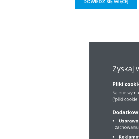
DOWIEDZ SIĘ WIĘCEJ
Zyskaj 
Pliki cook
Są one wymaga
("pliki cooki
Dodatkowe 
Usprawnia
i zachowaniu
Reklamow