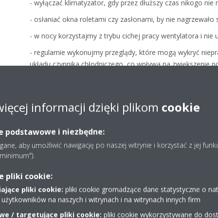
- wyłączać klimatyzator, gdy przez dłuższy czas nikogo ni
- osłaniać okna roletami czy zasłonami, by nie nagrzewało 
- w nocy korzystajmy z trybu cichej pracy wentylatora i nie
- regularnie wykonujmy przeglądy, które mogą wykryć niepra
układu czynnika chłodniczego, co wpływa na zwiększenie p
Energooszczędność klimatyzatora
Najbardziej energooszczędne klimatyzatory mają klasę A+++
więcej informacji dzięki plikom
cookie
klasy jest urządzenie, tym więcej prądu zużywa. Urządzenia 
A do A+++.
ie podstawowe i niezbędne:
ne, aby umożliwić nawigację po naszej witrynie i korzystać z jej funk
ILE PRĄDU ZUŻYWA KLIMAT
e minimum").
pliki cookie:
POZNAJ KLIMATYZATORY D
jące pliki cookie:
pliki cookie gromadzące dane statystyczne o na
 użytkowników na naszych i witrynach i na witrynach innych firm
e / targetujące pliki cookie:
pliki cookie wykorzystywane do dost