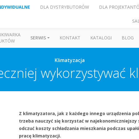
NDYWIDUALNE
DLA DYSTRYBUTORÓW
DLA PROJEKTANT
SA
UKIWARKA
SERWIS
KONTAKT
KATALOGI
BLOG
UKTÓW
Klimatyzacja
eczniej wykorzystywać k
Z klimatyzatora, jak z każdego innego urządzenia po
trzeba nauczyć się korzystać w najekonomiczniejszy 
odczuć koszty schładzania mieszkania podczas upałów
pracę klimatyzacji.