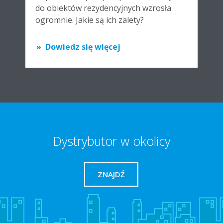
do obiektów rezydencyjnych wzrosła
ogromnie. Jakie są ich zalety?
Dowiedz się więcej
Dystrybutor w okolicy
ZNAJDŹ