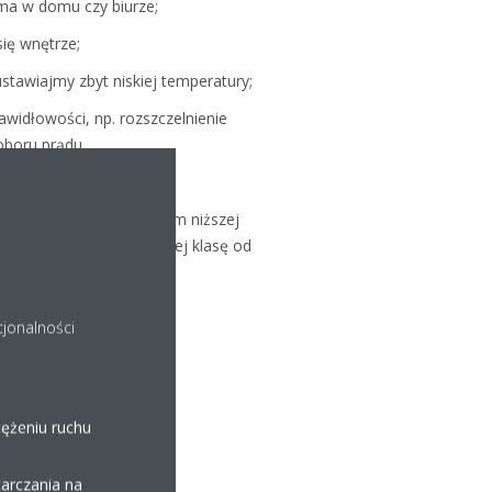
e ma w domu czy biurze;
się wnętrze;
 ustawiajmy zbyt niskiej temperatury;
widłowości, np. rozszczelnienie
oboru prądu.
 - to najwyższa klasa. Im niższej
typu split mają najczęściej klasę od
cjonalności
YZATOR
AIKIN
tężeniu ruchu
arczania na