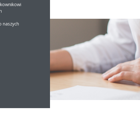
ytkownikowi
h
 o naszych