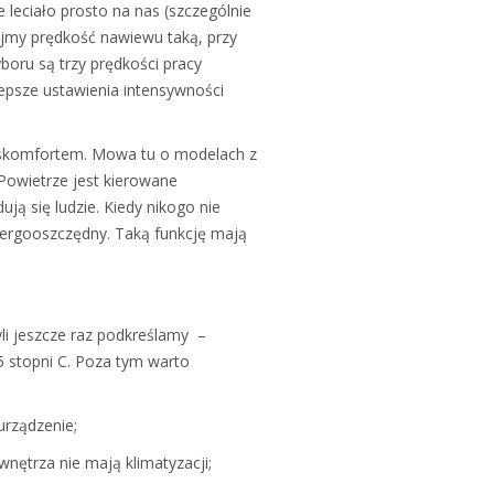
 leciało prosto na nas (szczególnie
ajmy prędkość nawiewu taką, przy
oru są trzy prędkości pracy
lepsze ustawienia intensywności
dyskomfortem. Mowa tu o modelach z
Powietrze jest kierowane
ją się ludzie. Kiedy nikogo nie
energooszczędny. Taką funkcję mają
li jeszcze raz podkreślamy –
 stopni C. Poza tym warto
urządzenie;
nętrza nie mają klimatyzacji;