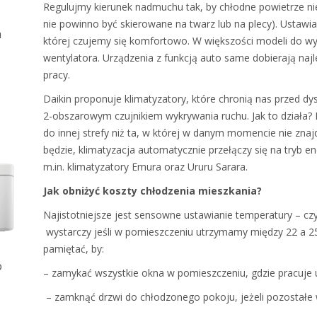
Regulujmy kierunek nadmuchu tak, by chłodne powietrze nie
nie powinno być skierowane na twarz lub na plecy). Ustawi
h
której czujemy się komfortowo. W większości modeli do wyb
wentylatora. Urządzenia z funkcją auto same dobierają naj
pracy.
Daikin proponuje klimatyzatory, które chronią nas przed 
2-obszarowym czujnikiem wykrywania ruchu. Jak to działa? 
do innej strefy niż ta, w której w danym momencie nie znajdu
będzie, klimatyzacja automatycznie przełączy się na tryb 
m.in. klimatyzatory Emura oraz Ururu Sarara.
Jak obniżyć koszty chłodzenia mieszkania?
Najistotniejsze jest sensowne ustawianie temperatury – czy
wystarczy jeśli w pomieszczeniu utrzymamy między 22 a 25
pamiętać, by:
o
– zamykać wszystkie okna w pomieszczeniu, gdzie pracuje 
– zamknąć drzwi do chłodzonego pokoju, jeżeli pozostałe w