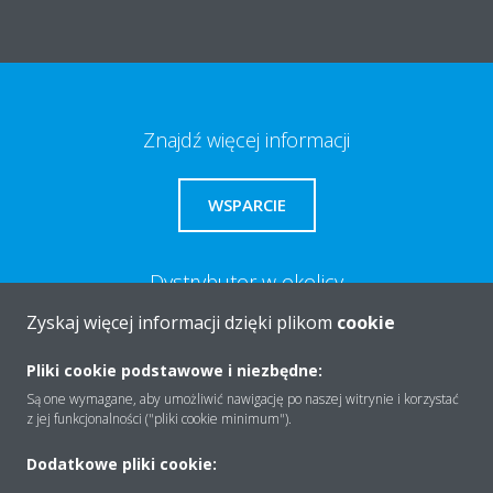
Znajdź więcej informacji
WSPARCIE
Dystrybutor w okolicy
Zyskaj więcej informacji dzięki plikom
cookie
ZNAJDŹ
Pliki cookie podstawowe i niezbędne:
Są one wymagane, aby umożliwić nawigację po naszej witrynie i korzystać
z jej funkcjonalności ("pliki cookie minimum").
Potrzebujesz pomocy?
Dodatkowe pliki cookie:
KONTAKT