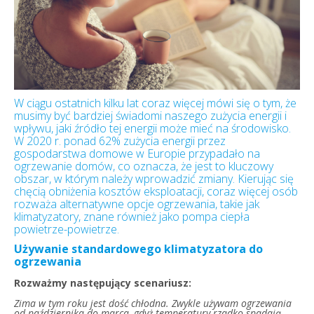
W ciągu ostatnich kilku lat coraz więcej mówi się o tym, że
musimy być bardziej świadomi naszego zużycia energii i
wpływu, jaki źródło tej energii może mieć na środowisko.
W 2020 r. ponad 62% zużycia energii przez
gospodarstwa domowe w Europie przypadało na
ogrzewanie domów, co oznacza, że jest to kluczowy
obszar, w którym należy wprowadzić zmiany. Kierując się
chęcią obniżenia kosztów eksploatacji, coraz więcej osób
rozważa alternatywne opcje ogrzewania, takie jak
klimatyzatory, znane również jako pompa ciepła
powietrze-powietrze.
Używanie standardowego klimatyzatora do
ogrzewania
Rozważmy następujący scenariusz:
Zima w tym roku jest dość chłodna. Zwykle używam ogrzewania
od października do marca, gdyż temperatury rzadko spadają