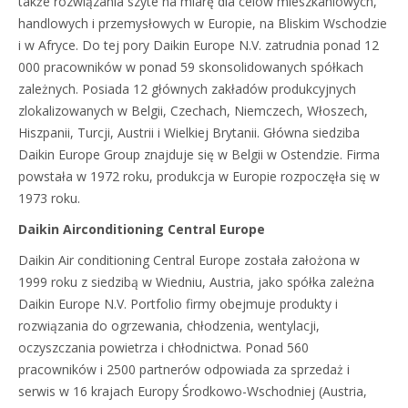
także rozwiązania szyte na miarę dla celów mieszkaniowych,
handlowych i przemysłowych w Europie, na Bliskim Wschodzie
i w Afryce. Do tej pory Daikin Europe N.V. zatrudnia ponad 12
000 pracowników w ponad 59 skonsolidowanych spółkach
zależnych. Posiada 12 głównych zakładów produkcyjnych
zlokalizowanych w Belgii, Czechach, Niemczech, Włoszech,
Hiszpanii, Turcji, Austrii i Wielkiej Brytanii. Główna siedziba
Daikin Europe Group znajduje się w Belgii w Ostendzie. Firma
powstała w 1972 roku, produkcja w Europie rozpoczęła się w
1973 roku.
Daikin Airconditioning Central Europe
Daikin Air conditioning Central Europe została założona w
1999 roku z siedzibą w Wiedniu, Austria, jako spółka zależna
Daikin Europe N.V. Portfolio firmy obejmuje produkty i
rozwiązania do ogrzewania, chłodzenia, wentylacji,
oczyszczania powietrza i chłodnictwa. Ponad 560
pracowników i 2500 partnerów odpowiada za sprzedaż i
serwis w 16 krajach Europy Środkowo-Wschodniej (Austria,