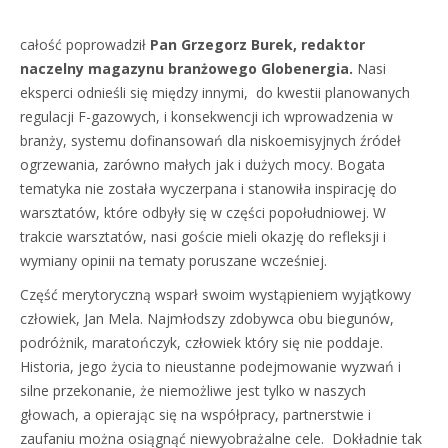
całość poprowadził
Pan Grzegorz Burek, redaktor
naczelny magazynu branżowego Globenergia.
Nasi
eksperci odnieśli się między innymi, do kwestii planowanych
regulacji F-gazowych, i konsekwencji ich wprowadzenia w
branży, systemu dofinansowań dla niskoemisyjnych źródeł
ogrzewania, zarówno małych jak i dużych mocy. Bogata
tematyka nie została wyczerpana i stanowiła inspirację do
warsztatów, które odbyły się w części popołudniowej. W
trakcie warsztatów, nasi goście mieli okazję do refleksji i
wymiany opinii na tematy poruszane wcześniej.
Część merytoryczną wsparł swoim wystąpieniem wyjątkowy
człowiek, Jan Mela. Najmłodszy zdobywca obu biegunów,
podróżnik, maratończyk, człowiek który się nie poddaje.
Historia, jego życia to nieustanne podejmowanie wyzwań i
silne przekonanie, że niemożliwe jest tylko w naszych
głowach, a opierając się na współpracy, partnerstwie i
zaufaniu można osiągnąć niewyobrażalne cele. Dokładnie tak