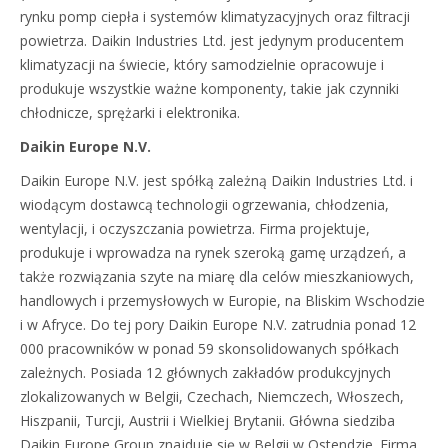
rynku pomp ciepła i systemów klimatyzacyjnych oraz filtracji
powietrza. Daikin Industries Ltd. jest jedynym producentem
klimatyzacji na świecie, który samodzielnie opracowuje i
produkuje wszystkie ważne komponenty, takie jak czynniki
chłodnicze, sprężarki i elektronika.
Daikin Europe N.V.
Daikin Europe N.V. jest spółką zależną Daikin Industries Ltd. i
wiodącym dostawcą technologii ogrzewania, chłodzenia,
wentylacji, i oczyszczania powietrza. Firma projektuje,
produkuje i wprowadza na rynek szeroką gamę urządzeń, a
także rozwiązania szyte na miarę dla celów mieszkaniowych,
handlowych i przemysłowych w Europie, na Bliskim Wschodzie
i w Afryce. Do tej pory Daikin Europe N.V. zatrudnia ponad 12
000 pracowników w ponad 59 skonsolidowanych spółkach
zależnych. Posiada 12 głównych zakładów produkcyjnych
zlokalizowanych w Belgii, Czechach, Niemczech, Włoszech,
Hiszpanii, Turcji, Austrii i Wielkiej Brytanii. Główna siedziba
Daikin Europe Group znajduje się w Belgii w Ostendzie. Firma