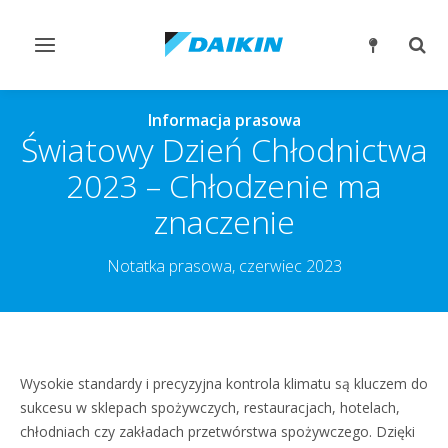
Przełącz
Prze
nawigację
wysz
Informacja prasowa
Światowy Dzień Chłodnictwa
2023 – Chłodzenie ma
znaczenie
Notatka prasowa, czerwiec 2023
Wysokie standardy i precyzyjna kontrola klimatu są kluczem do
sukcesu w sklepach spożywczych, restauracjach, hotelach,
chłodniach czy zakładach przetwórstwa spożywczego. Dzięki