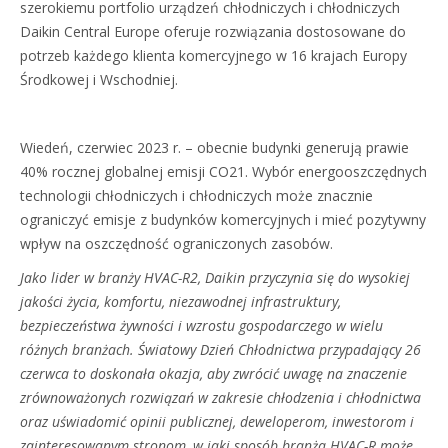
szerokiemu portfolio urządzeń chłodniczych i chłodniczych
Daikin Central Europe oferuje rozwiązania dostosowane do
potrzeb każdego klienta komercyjnego w 16 krajach Europy
Środkowej i Wschodniej.
Wiedeń, czerwiec 2023 r. – obecnie budynki generują prawie
40% rocznej globalnej emisji CO21. Wybór energooszczędnych
technologii chłodniczych i chłodniczych może znacznie
ograniczyć emisje z budynków komercyjnych i mieć pozytywny
wpływ na oszczędność ograniczonych zasobów.
Jako lider w branży HVAC-R2, Daikin przyczynia się do wysokiej
jakości życia, komfortu, niezawodnej infrastruktury,
bezpieczeństwa żywności i wzrostu gospodarczego w wielu
różnych branżach. Światowy Dzień Chłodnictwa przypadający 26
czerwca to doskonała okazja, aby zwrócić uwagę na znaczenie
zrównoważonych rozwiązań w zakresie chłodzenia i chłodnictwa
oraz uświadomić opinii publicznej, deweloperom, inwestorom i
zainteresowanym stronom, w jaki sposób branża HVAC-R może