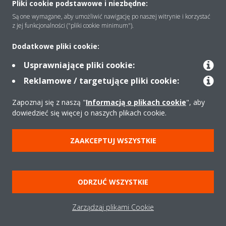
Pliki cookie podstawowe i niezbędne:
Są one wymagane, aby umożliwić nawigację po naszej witrynie i korzystać
z jej funkcjonalności ("pliki cookie minimum").
Rozwiązania
Dodatkowe pliki cookie:
Usprawniające pliki cookie:
Kontakt
Reklamowe / targetujące pliki cookie:
Zapoznaj się z naszą "
Informacją o plikach cookie
", aby
Produkty
dowiedzieć się więcej o naszych plikach cookie.
ZAAKCEPTUJ WSZYSTKIE
Copyright © Daikin
Zastrzeżenia prawne
Cookies
Polityka Ochrony Danych
Etyka korporacyjna
Strategia podatkowa
Pompy ciepła
ODRZUĆ WSZYSTKIE
Klimatyzacja
Oczyszczacze powietrza
Data Act
Zarządzaj plikami Cookie