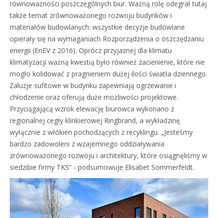
równoważności poszczególnych biur. Ważną rolę odegrał tutaj
także temat zrównoważonego rozwoju budynków i
materiałów budowlanych: wszystkie decyzje budowlane
opierały się na wymaganiach Rozporządzenia o oszczędzaniu
energii (EnEV z 2016). Oprócz przyjaznej dla klimatu
klimatyzacji ważną kwestią było również zacienienie, które nie
mogło kolidować z pragnieniem dużej ilości światła dziennego.
Żaluzje sufitowe w budynku zapewniają ogrzewanie i
chłodzenie oraz oferują duże możliwości projektowe.
Przyciągającą wzrok elewację biurowca wykonano z
regionalnej cegły klinkierowej Ringbrand, a wykładzinę
wyłącznie z włókien pochodzących z recyklingu. „Jesteśmy
bardzo zadowoleni z wzajemnego oddziaływania
zrównoważonego rozwoju i architektury, które osiągnęliśmy w
siedzibie firmy TKS” - podsumowuje Elisabet Sommerfeldt.