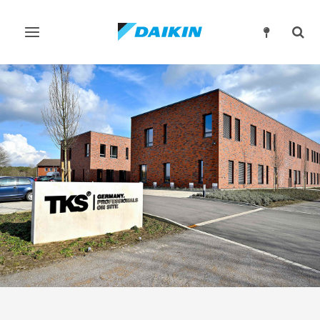
Przełącz
Prze
nawigację
wysz