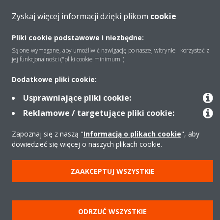
Zyskaj więcej informacji dzięki plikom
cookie
Copyright © Daikin
Zastrzeżenia prawne
Cookies
Polityka Ochrony Danych
Pliki cookie podstawowe i niezbędne:
Etyka korporacyjna
Strategia podatkowa
Pompy ciepła
Są one wymagane, aby umożliwić nawigację po naszej witrynie i korzystać z
jej funkcjonalności ("pliki cookie minimum").
Klimatyzacja
Oczyszczacze powietrza
Data Act
Dodatkowe pliki cookie:
Usprawniające pliki cookie:
Reklamowe / targetujące pliki cookie:
Zapoznaj się z naszą "
Informacją o plikach cookie
", aby
dowiedzieć się więcej o naszych plikach cookie.
ZAAKCEPTUJ WSZYSTKIE
ODRZUĆ WSZYSTKIE