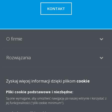
KONTAKT
O firmie
Rozwiązania
Kontakt
Zyskaj więcej informacji dzięki plikom
cookie
Pliki cookie podstawowe i niezbędne:
Produkty
Są one wymagane, aby umożliwić nawigację po naszej witrynie i korzystać z
jej funkcjonalności ("pliki cookie minimum").