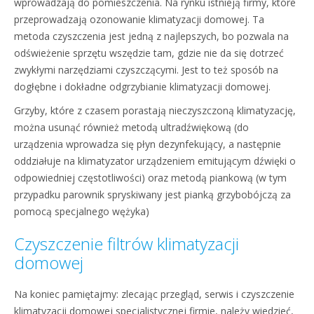
wprowadzają do pomieszczenia. Na rynku istnieją firmy, które
przeprowadzają ozonowanie klimatyzacji domowej. Ta
metoda czyszczenia jest jedną z najlepszych, bo pozwala na
odświeżenie sprzętu wszędzie tam, gdzie nie da się dotrzeć
zwykłymi narzędziami czyszczącymi. Jest to też sposób na
dogłębne i dokładne odgrzybianie klimatyzacji domowej.
Grzyby, które z czasem porastają nieczyszczoną klimatyzację,
można usunąć również metodą ultradźwiękową (do
urządzenia wprowadza się płyn dezynfekujący, a następnie
oddziałuje na klimatyzator urządzeniem emitującym dźwięki o
odpowiedniej częstotliwości) oraz metodą piankową (w tym
przypadku parownik spryskiwany jest pianką grzybobójczą za
pomocą specjalnego wężyka)
Czyszczenie filtrów klimatyzacji
domowej
Na koniec pamiętajmy: zlecając przegląd, serwis i czyszczenie
klimatyzacji domowej specjalistycznej firmie, należy wiedzieć,