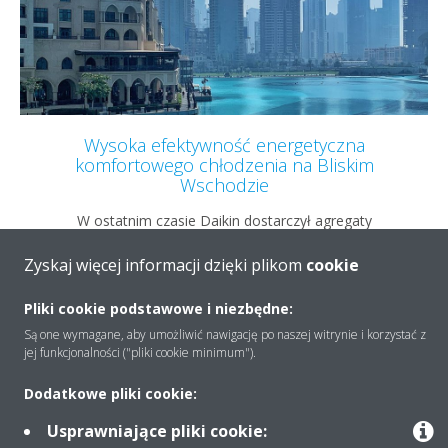
Wysoka efektywność energetyczna
komfortowego chłodzenia na Bliskim
Wschodzie
W ostatnim czasie Daikin dostarczył agregaty
chłodnicze, aby zapewnić komfortowe chłodzenie na
Bliskim Wschodzie w ramach projektu dotyczącego
Zyskaj więcej informacji dzięki plikom
cookie
czterogwiazdkowego hotelu w mieście Rijad w Arabii
Saudyjskiej.
Pliki cookie podstawowe i niezbędne:
Są one wymagane, aby umożliwić nawigację po naszej witrynie i korzystać z
jej funkcjonalności ("pliki cookie minimum").
DOWIEDZ SIĘ WIĘCEJ
Dodatkowe pliki cookie:
Usprawniające pliki cookie: